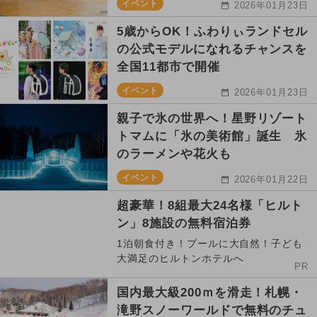
イベント
2026年01月23日
5歳からOK！ふわりぃランドセル
の公式モデルになれるチャンスを
全国11都市で開催
イベント
2026年01月23日
親子で氷の世界へ！星野リゾート
トマムに「氷の美術館」誕生 氷
のラーメンや花火も
イベント
2026年01月22日
超豪華！8組最大24名様「ヒルト
ン」8施設の無料宿泊券
1泊朝食付き！プールに大自然！子ども
大満足のヒルトンホテルへ
PR
国内最大級200ｍを滑走！札幌・
滝野スノーワールドで無料のチュ