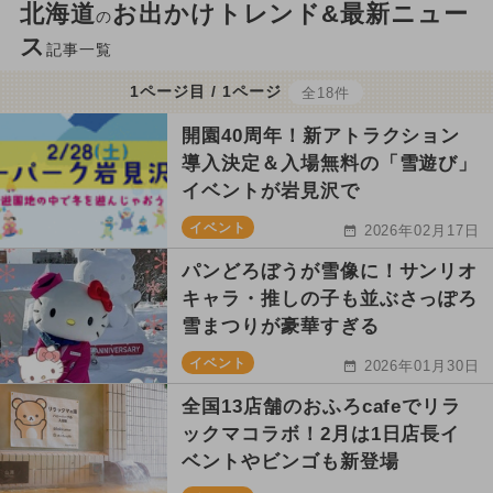
北海道
お出かけトレンド&最新ニュー
の
ス
記事一覧
1ページ目 / 1ページ
全18件
開園40周年！新アトラクション
導入決定＆入場無料の「雪遊び」
イベントが岩見沢で
イベント
2026年02月17日
パンどろぼうが雪像に！サンリオ
キャラ・推しの子も並ぶさっぽろ
雪まつりが豪華すぎる
イベント
2026年01月30日
全国13店舗のおふろcafeでリラ
ックマコラボ！2月は1日店長イ
ベントやビンゴも新登場