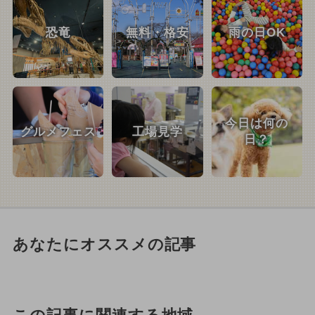
恐竜
無料・格安
雨の日OK
今日は何の
グルメフェス
工場見学
日？
あなたにオススメの記事