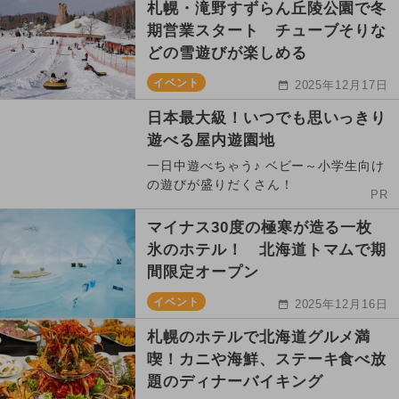
札幌・滝野すずらん丘陵公園で冬
期営業スタート チューブそりな
どの雪遊びが楽しめる
イベント
2025年12月17日
日本最大級！いつでも思いっきり
遊べる屋内遊園地
一日中遊べちゃう♪ ベビー～小学生向け
の遊びが盛りだくさん！
PR
マイナス30度の極寒が造る一枚
氷のホテル！ 北海道トマムで期
間限定オープン
イベント
2025年12月16日
札幌のホテルで北海道グルメ満
喫！カニや海鮮、ステーキ食べ放
題のディナーバイキング