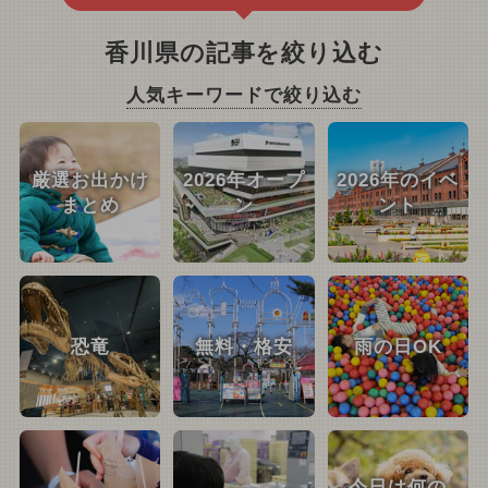
香川県の記事を絞り込む
人気キーワードで絞り込む
厳選お出かけ
2026年オープ
2026年のイベ
まとめ
ン
ント
恐竜
無料・格安
雨の日OK
今日は何の