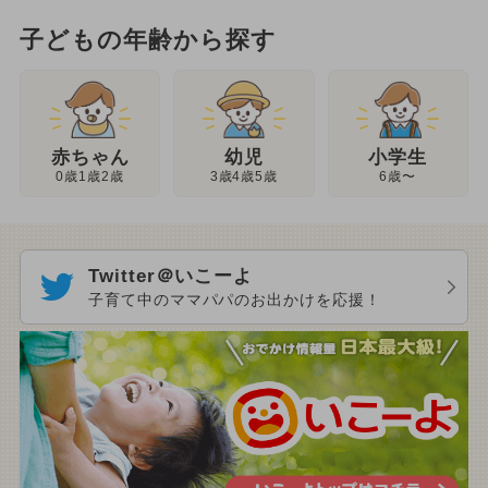
子どもの年齢から探す
幼児
赤ちゃん
小学生
3歳4歳5歳
0歳1歳2歳
6歳〜
Twitter＠いこーよ
子育て中のママパパのお出かけを応援！