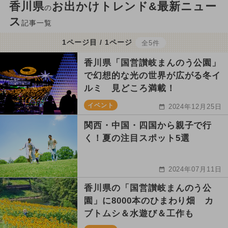
香川県
お出かけトレンド&最新ニュー
の
ス
記事一覧
1ページ目 / 1ページ
全5件
香川県「国営讃岐まんのう公園」
で幻想的な光の世界が広がる冬イ
ルミ 見どころ満載！
イベント
2024年12月25日
関西・中国・四国から親子で行
く！夏の注目スポット5選
2024年07月11日
香川県の「国営讃岐まんのう公
園」に8000本のひまわり畑 カ
ブトムシ＆水遊び＆工作も