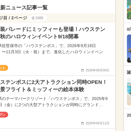
最新ニュース記事一覧
ジ目 / 2ページ
全34件
装パレードにミッフィーも登場！ハウステン
0
秋のハロウィンイベント9/18開幕
県佐世保市の「ハウステンボス」で、2026年9月18日
）〜11月3日（火・祝）まで、進化したハロウィンイベン
ント
2026年08月06日
誕
ステンボスに2大アトラクション同時OPEN！
景フライト＆ミッフィーの絵本体験
県のテーマパークリゾート「ハウステンボス」で、2025年9
2日（金）に2つの大型アトラクションが同時にグランド…
プン
2
2025年09月11日