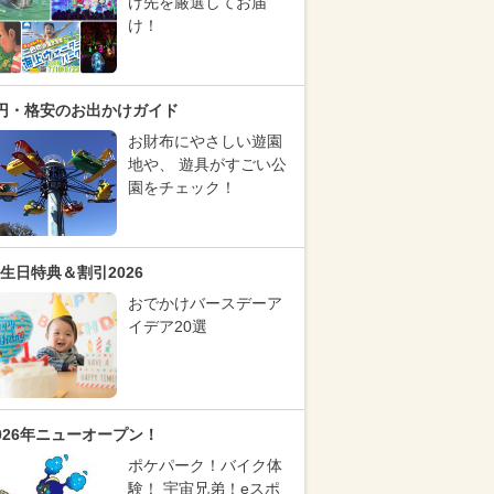
け先を厳選してお届
け！
円・格安のお出かけガイド
お財布にやさしい遊園
地や、 遊具がすごい公
園をチェック！
生日特典＆割引2026
おでかけバースデーア
イデア20選
026年ニューオープン！
ポケパーク！バイク体
験！ 宇宙兄弟！eスポ