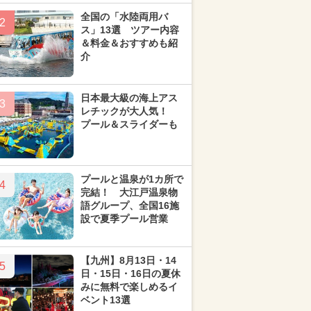
全国の「水陸両用バ
2
ス」13選 ツアー内容
＆料金＆おすすめも紹
介
日本最大級の海上アス
3
レチックが大人気！
プール＆スライダーも
プールと温泉が1カ所で
4
完結！ 大江戸温泉物
語グループ、全国16施
設で夏季プール営業
【九州】8月13日・14
5
日・15日・16日の夏休
みに無料で楽しめるイ
ベント13選