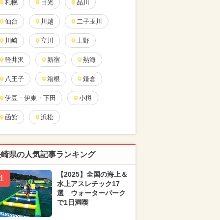
札幌
日光
品川
仙台
川越
二子玉川
川崎
立川
上野
軽井沢
新宿
熱海
八王子
箱根
鎌倉
伊豆・伊東・下田
小樽
函館
浜松
長崎県の人気記事ランキング
【2025】全国の海上＆
1
水上アスレチック17
選 ウォーターパーク
で1日満喫