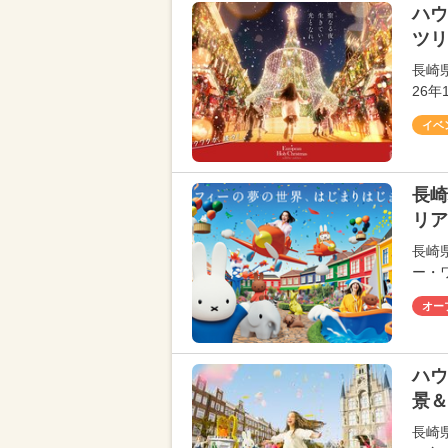
ハウ
ツリ
長崎
26年
イベ
長崎
リア
長崎県
ー・
オー
ハウ
景＆
長崎