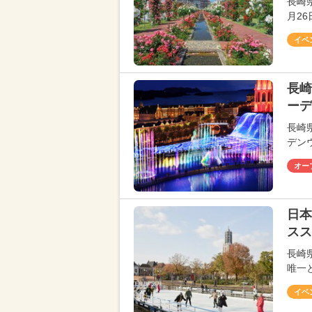
長崎
月2
イベ
長崎
ーデ
長崎
デン
オー
日本
スス
長崎
唯一
イベ