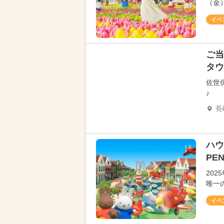
（金
イベ
ご当
タウ
佐世
♪
長
ハウ
PE
20
唯一
イベ