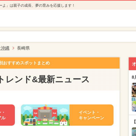
ーよ」は親子の成長、夢の育みを応援します！
･沖縄
長崎県
別おすすめスポットまとめ
トレンド&最新ニュース
8
ン・
イベント・
アル
キャンペーン
【