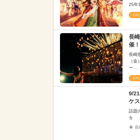
25
イベ
長崎
催！
長崎
（金
ー…
イベ
9/
ケス
話題
を
長