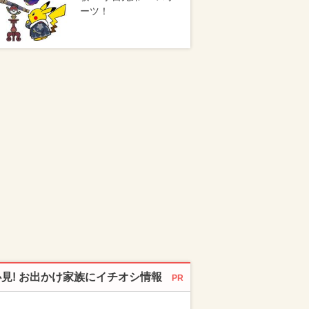
ーツ！
必見! お出かけ家族にイチオシ情報
PR