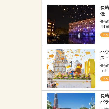
長崎
催 
長崎
月5
イベ
ハウ
ス・
長崎
（土
イベ
長崎
バラ