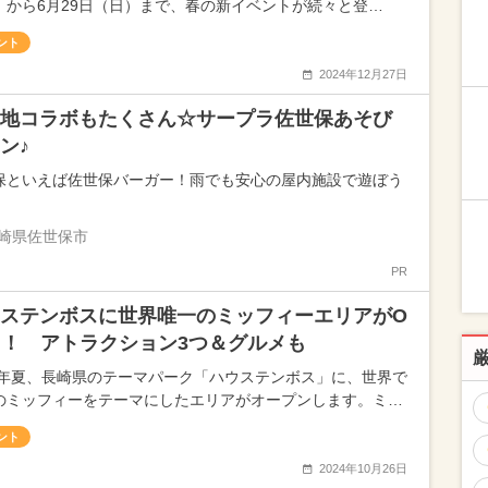
）から6月29日（日）まで、春の新イベントが続々と登…
ント
2024年12月27日
地コラボもたくさん☆サープラ佐世保あそび
ン♪
保といえば佐世保バーガー！雨でも安心の屋内施設で遊ぼう
崎県佐世保市
PR
ステンボスに世界唯一のミッフィーエリアがO
N！ アトラクション3つ＆グルメも
25年夏、長崎県のテーマパーク「ハウステンボス」に、世界で
のミッフィーをテーマにしたエリアがオープンします。ミ…
ント
2024年10月26日