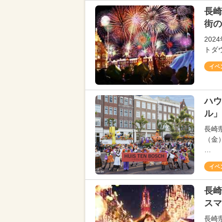
長崎
街の
20
トダ
イベ
ハウ
ル」
長崎
（金
…
イベ
長崎
スマ
長崎