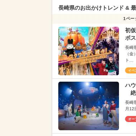
長崎県のお出かけトレンド & 
1ペー
初仮
ボス
長崎
（金
ト…
イベ
ハウ
絶
長崎
月1
オー