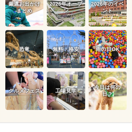
厳選お出かけ
2026年オープ
2026年のイベ
まとめ
ン
ント
恐竜
無料・格安
雨の日OK
今日は何の
グルメフェス
工場見学
日？