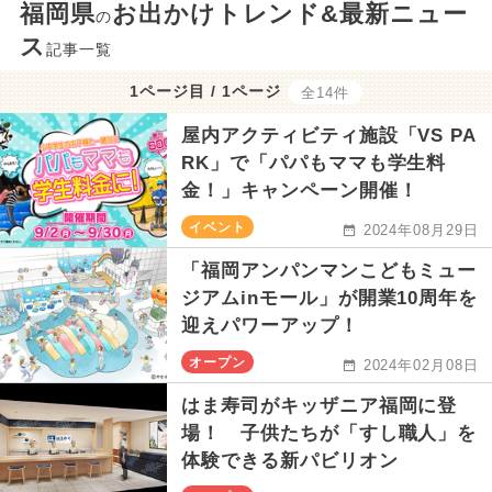
福岡県
お出かけトレンド&最新ニュー
の
ス
記事一覧
1ページ目 / 1ページ
全14件
屋内アクティビティ施設「VS PA
RK」で「パパもママも学生料
金！」キャンペーン開催！
イベント
2024年08月29日
「福岡アンパンマンこどもミュー
ジアムinモール」が開業10周年を
迎えパワーアップ！
オープン
2024年02月08日
はま寿司がキッザニア福岡に登
場！ 子供たちが「すし職人」を
体験できる新パビリオン