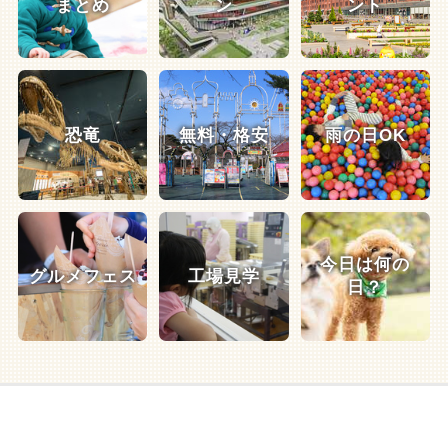
まとめ
ン
ント
恐竜
無料・格安
雨の日OK
今日は何の
グルメフェス
工場見学
日？