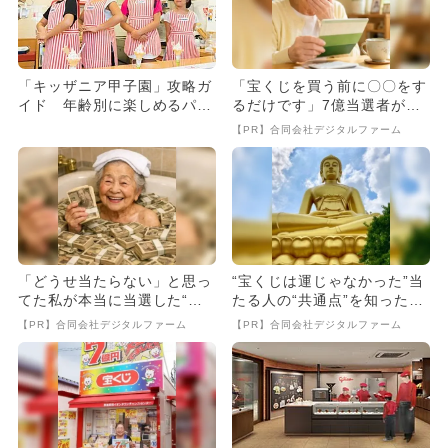
「キッザニア甲子園」攻略ガ
「宝くじを買う前に〇〇をす
イド 年齢別に楽しめるパビ
るだけです」7億当選者が続
リオンをご紹介
出
【PR】合同会社デジタルファーム
「どうせ当たらない」と思っ
“宝くじは運じゃなかった”当
てた私が本当に当選した“買
たる人の“共通点”を知っただ
い方”がこれ
け
【PR】合同会社デジタルファーム
【PR】合同会社デジタルファーム