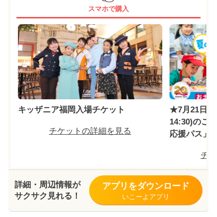
スマホで購入
キッザニア福岡入場チケット
★7月21日～8
14:30)の
チケットの詳細を見る
応援パス」
チケ
詳細・周辺情報が
アプリをダウンロード
サクサク見れる！
いこーよアプリ