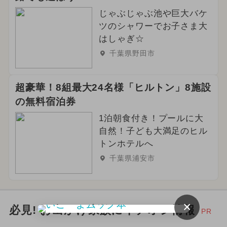
じゃぶじゃぶ池や巨大バケ
ツのシャワーでお子さま大
はしゃぎ☆
千葉県野田市
超豪華！8組最大24名様「ヒルトン」8施設
の無料宿泊券
1泊朝食付き！プールに大
自然！子ども大満足のヒル
トンホテルへ
千葉県浦安市
×
必見! お出かけ家族にイチオシ情報
PR