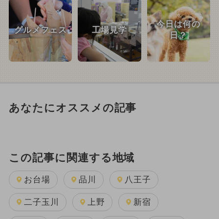
今日は何の
グルメフェス
工場見学
日？
あなたにオススメの記事
この記事に関連する地域
お台場
品川
八王子
二子玉川
上野
新宿