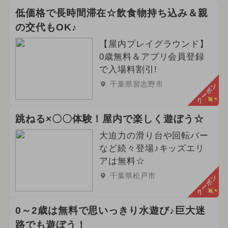
低価格で長時間滞在☆飲食物持ち込み＆親
の交代もOK♪
【屋内プレイグラウンド】
0歳無料＆アプリ会員登録
で入場料割引!
千葉県習志野市
クーポン
跳ねる×〇〇体験！屋内で楽しく遊ぼう☆
大迫力の滑り台や回転バー
など続々登場♪キッズエリ
アは無料☆
千葉県松戸市
クーポン
0～2歳は無料で思いっきり水遊び♪巨大迷
路でも遊ぼう！