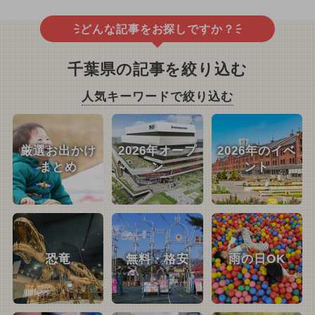
どんな記事をお探しですか？
千葉県の記事を絞り込む
人気キーワードで絞り込む
厳選お出かけ
2026年オープ
2026年のイベ
まとめ
ン
ント
恐竜
無料・格安
雨の日OK