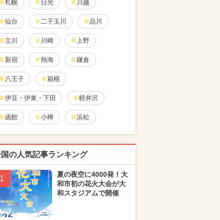
札幌
日光
川越
仙台
二子玉川
品川
立川
川崎
上野
新宿
熱海
鎌倉
八王子
箱根
伊豆・伊東・下田
軽井沢
函館
小樽
浜松
全国の人気記事ランキング
夏の夜空に4000発！大
1
和市初の花火大会が大
和スタジアムで開催