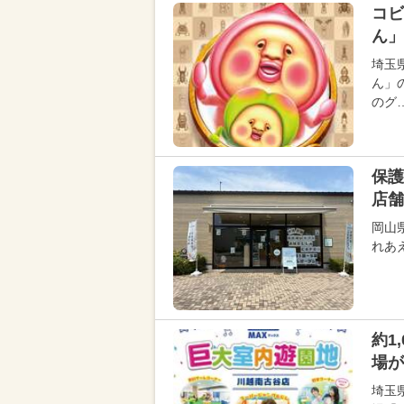
コビ
ん」
埼玉
ん」
のグ
保護
店舗
岡山
れあえ
約1
場が
埼玉