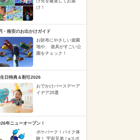
け先を厳選してお届
け！
円・格安のお出かけガイド
お財布にやさしい遊園
地や、 遊具がすごい公
園をチェック！
生日特典＆割引2026
おでかけバースデーア
イデア20選
026年ニューオープン！
ポケパーク！バイク体
験！ 宇宙兄弟！eスポ