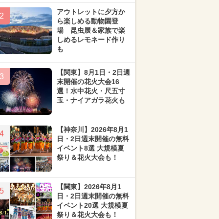
アウトレットに夕方か
2
ら楽しめる動物園登
場 昆虫展＆家族で楽
しめるレモネード作り
も
【関東】8月1日・2日週
3
末開催の花火大会16
選！水中花火・尺五寸
玉・ナイアガラ花火も
【神奈川】2026年8月1
4
日・2日週末開催の無料
イベント8選 大規模夏
祭り＆花火大会も！
【関東】2026年8月1
5
日・2日週末開催の無料
イベント20選 大規模夏
祭り＆花火大会も！