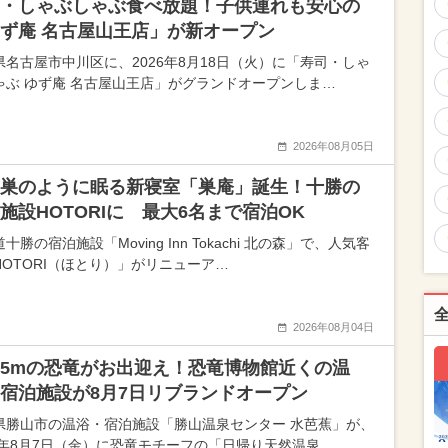
・しゃぶしゃぶ食べ放題！子供連れも安心の
ず庵 名古屋山王店」が新オープン
県名古屋市中川区に、2026年8月18日（火）に「寿司・しゃ
ゃぶ ゆず庵 名古屋山王店」がグランドオープンしま…
2026年08月05日
巣のように眠る新寝室「巣庵」誕生！十勝の
施設HOTORIに 最大6名まで宿泊OK
十勝の宿泊施設「Moving Inn Tokachi 北の森」で、人気客
HOTORI（ほとり）」がリニューア…
2026年08月04日
5mの恐竜がお出迎え！恐竜博物館近くの温
宿泊施設が8月7日リブランドオープン
県勝山市の温浴・宿泊施設「勝山温泉センター 水芭蕉」が、
26年8月7日（金）に恐竜モチーフの「日帰り天然温泉 …