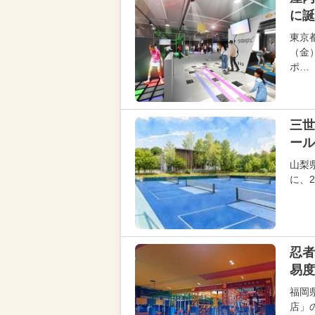
に誕
東京
（金
ポ…
三世
ール
山梨
に、
忍者
易度
福岡
店」