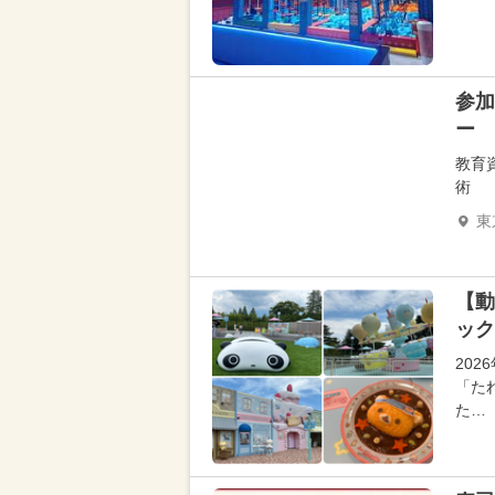
参加
ー
教育
術
東
【動
ック
20
「た
た…