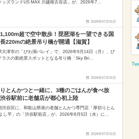
ッズランドUS MAX 川越南古谷店」が、2026年7…
2026年07月31日
1,100m超で空中散歩！琵琶湖を一望できる国
長220mの絶景吊り橋が開通【滋賀】
県大津市の「びわ湖バレイ」で、2026年9月14日（月）、び
テラスの新絶景スポットとなる吊り橋「Sky Bri…
Twe
2026年07月31日
りとんかつと一緒に、3種のごはんが食べ放
渋谷駅前に老舗店が都心初上陸
都渋谷区に、和歌山県発の老舗とんかつ専門店「厚切りとん
 よし平」の「渋谷駅前店」が、2026年8月5日（水）に…
2026年07月31日