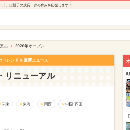
ーよ」は親子の成長、夢の育みを応援します！
アル
2026年オープン
けトレンド & 最新ニュース
・リニューアル
8
関東
東海
関西
中国･四国
【