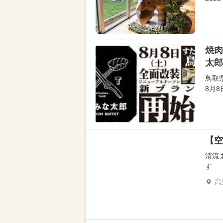
焼肉
太郎
鳥取
8月8
【空
清流
す
高