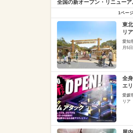
全国の新オープン・リニューア
1ページ
東北
リア
愛知
月5
全身
エリ
愛媛
リア「
屋内