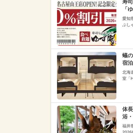
寿司
「ゆ
愛知
ぶし
蟻の
宿泊
北海道
室「
体長
浴・
福井
20