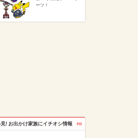
ーツ！
必見! お出かけ家族にイチオシ情報
PR