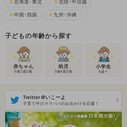
北海道･東北
北陸･甲信越
中国･四国
九州･沖縄
子どもの年齢から探す
幼児
赤ちゃん
小学生
3歳4歳5歳
0歳1歳2歳
6歳〜
Twitter＠いこーよ
子育て中のママパパのお出かけを応援！