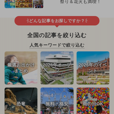
祭り＆花火も満喫！
どんな記事をお探しですか？
全国の記事を絞り込む
人気キーワードで絞り込む
厳選お出かけ
2026年オープ
2026年のイベ
まとめ
ン
ント
恐竜
無料・格安
雨の日OK