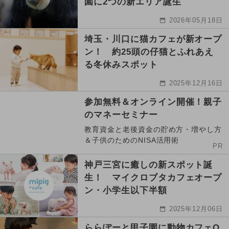
園に2つの新エリア誕生
2026年05月18日
埼玉・川口に猫カフェが新オープ
ン！ 約25頭の仔猫とふれあえ
る冬休みスポット
2025年12月16日
参加無料＆オンライン開催！親子
のマネーセミナー
教育資金と老後資金の貯め方・増やし方
＆子供のためのNISA活用術
PR
神戸三宮に癒しの新スポット誕
生！ マイクロブタカフェオープ
ン・小学生以下半額
2025年12月06日
ららぽーと甲子園に動物カフェO