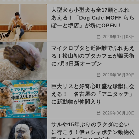
大型犬も小型犬も全17頭とふれ
あえる！「Dog Cafe MOFF らら
ぽーと堺店」が堺にOPEN！
2026年07月03日
マイクロブタと近距離でふれあえ
る！松山初のブタカフェが銀天街
に7月3日新オープン
2026年06月30日
巨大リスと好奇心旺盛な珍獣に会
える！ 名古屋の「アニタッチ」
に新動物が仲間入り
2026年06月10日
サルや15年ぶりのラクダに会い
に行こう！伊豆シャボテン動物公