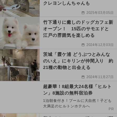
クレヨンしんちゃんも
2025年03月05日
竹下通りに癒しのドッグカフェ新
オープン！ 15匹のサモエドと
江戸の雰囲気を楽しめる
2024年12月03日
茨城「霞ケ浦 どうぶつとみんな
のいえ」にキリンが仲間入り 約
21種の動物と出会える
2024年11月27日
超豪華！8組最大24名様「ヒルト
ン」8施設の無料宿泊券
1泊朝食付き！プールに大自然！子ども
大満足のヒルトンホテルへ
PR