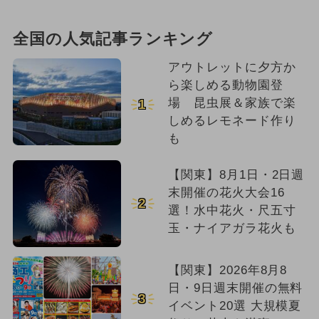
全国の人気記事ランキング
アウトレットに夕方か
ら楽しめる動物園登
場 昆虫展＆家族で楽
1
しめるレモネード作り
も
【関東】8月1日・2日週
末開催の花火大会16
2
選！水中花火・尺五寸
玉・ナイアガラ花火も
【関東】2026年8月8
日・9日週末開催の無料
3
イベント20選 大規模夏