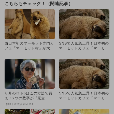
こちらもチェック！（関連記事）
西日本初のマーモット専門カ
SNSで人気急上昇！日本初の
フェ「マーモット村」が大阪
マーモットカフェ「マーモッ
府守口市にオープン
ト村」が東京・中野区にO
P...
８月のロト6はこの方法で買
SNSで人気急上昇！日本初の
え!!６つの数字が『完全一
マーモットカフェ「マーモッ
致』する方法
ト村」が東京・中野区にO
【PR】株式会社MURA
P...