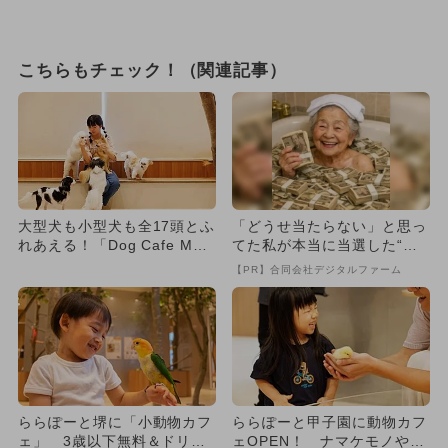
こちらもチェック！（関連記事）
大型犬も小型犬も全17頭とふ
「どうせ当たらない」と思っ
れあえる！「Dog Cafe MOF
てた私が本当に当選した“買
F ららぽーと堺...
い方”がこれ
【PR】合同会社デジタルファーム
ららぽーと堺に「小動物カフ
ららぽーと甲子園に動物カフ
ェ」 3歳以下無料＆ドリン
ェOPEN！ ナマケモノやカ