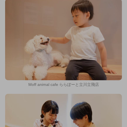
Moff animal cafe ららぽーと立川立飛店