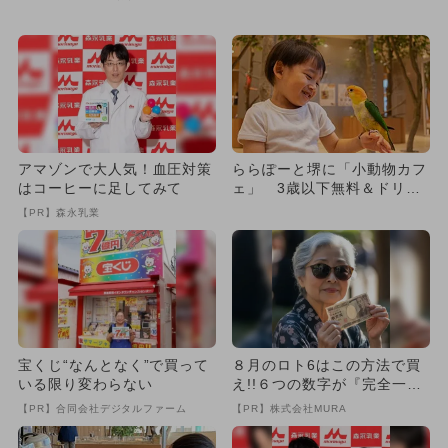
クバーも
ピバラなど20種以上とふれ...
アマゾンで大人気！血圧対策
ららぽーと堺に「小動物カフ
はコーヒーに足してみて
ェ」 3歳以下無料＆ドリン
クバーも
【PR】森永乳業
宝くじ“なんとなく”で買って
８月のロト6はこの方法で買
いる限り変わらない
え!!６つの数字が『完全一
致』する方法
【PR】合同会社デジタルファーム
【PR】株式会社MURA