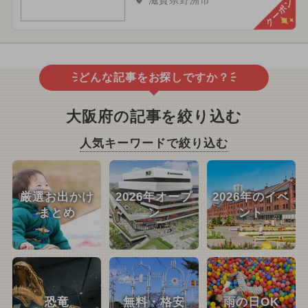
クーポン
どんな記事をお探しですか？
大阪府の記事を絞り込む
人気キーワードで絞り込む
厳選お出かけ
2026年オープ
2026年のイベ
まとめ
ン
ント
恐竜
無料・格安
雨の日OK