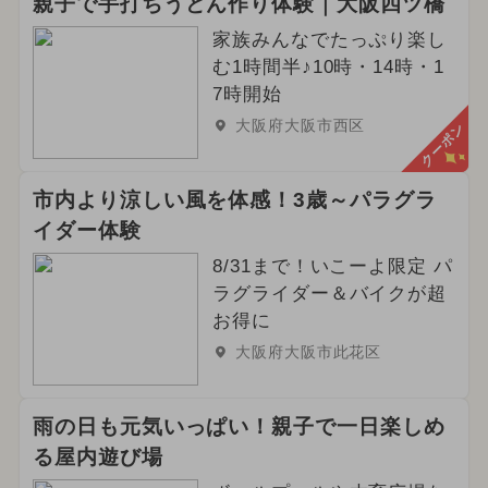
親子で手打ちうどん作り体験｜大阪四ツ橋
家族みんなでたっぷり楽し
む1時間半♪10時・14時・1
7時開始
大阪府大阪市西区
クーポン
市内より涼しい風を体感！3歳～パラグラ
イダー体験
8/31まで！いこーよ限定 パ
ラグライダー＆バイクが超
お得に
大阪府大阪市此花区
雨の日も元気いっぱい！親子で一日楽しめ
る屋内遊び場