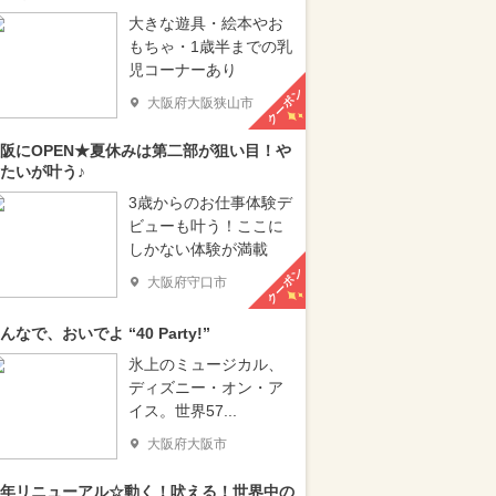
大きな遊具・絵本やお
もちゃ・1歳半までの乳
児コーナーあり
クーポン
大阪府大阪狭山市
阪にOPEN★夏休みは第二部が狙い目！や
たいが叶う♪
3歳からのお仕事体験デ
ビューも叶う！ここに
しかない体験が満載
クーポン
大阪府守口市
んなで、おいでよ “40 Party!”
氷上のミュージカル、
ディズニー・オン・ア
イス。世界57...
大阪府大阪市
年リニューアル☆動く！吠える！世界中の