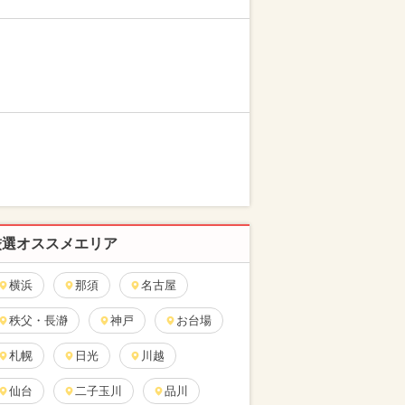
厳選オススメエリア
横浜
那須
名古屋
秩父・長瀞
神戸
お台場
札幌
日光
川越
仙台
二子玉川
品川