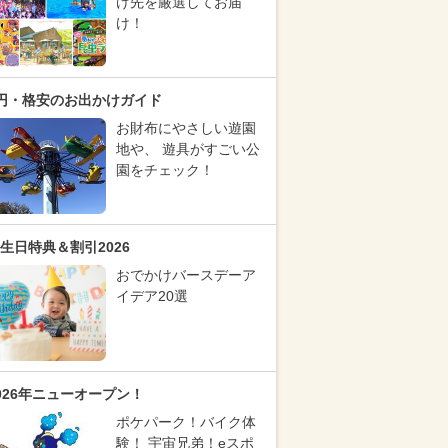
け先を厳選してお届
け！
円・格安のお出かけガイド
お財布にやさしい遊園
地や、 遊具がすごい公
園をチェック！
生日特典＆割引2026
おでかけバースデーア
イデア20選
026年ニューオープン！
ポケパーク！バイク体
験！ 宇宙兄弟！eスポ