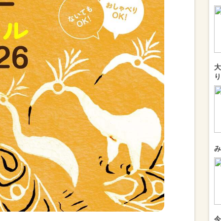
大
り
み
今