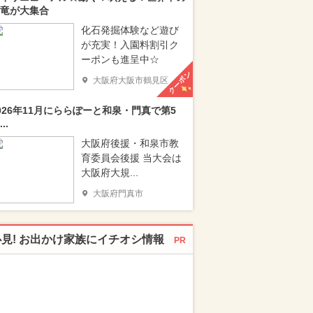
竜が大集合
化石発掘体験など遊び
が充実！入園料割引ク
ーポンも進呈中☆
クーポン
大阪府大阪市鶴見区
026年11月にららぽーと和泉・門真で第5
..
大阪府後援・和泉市教
育委員会後援 当大会は
大阪府大規...
大阪府門真市
必見! お出かけ家族にイチオシ情報
PR