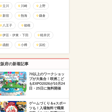
立川
川崎
上野
新宿
熱海
鎌倉
八王子
箱根
伊豆・伊東・下田
軽井沢
函館
小樽
浜松
大阪府の新着記事
70以上のワークショッ
プが大集合！咲洲こど
もEXPO2026が10月24
日・25日に無料開催
ゲームづくり＆eスポー
ツも！入場無料で職業