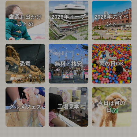
厳選お出かけ
2026年オープ
2026年のイベ
まとめ
ン
ント
恐竜
無料・格安
雨の日OK
今日は何の
グルメフェス
工場見学
日？