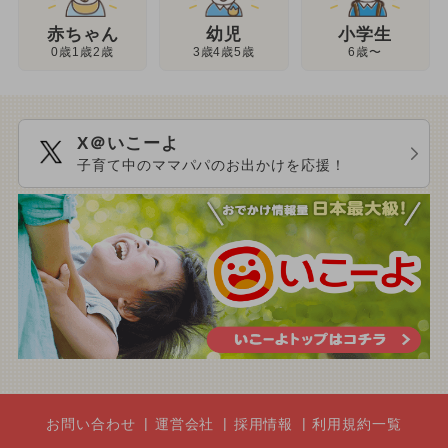
幼児
赤ちゃん
小学生
3歳4歳5歳
0歳1歳2歳
6歳〜
X＠いこーよ
子育て中のママパパのお出かけを応援！
お問い合わせ
運営会社
採用情報
利用規約一覧