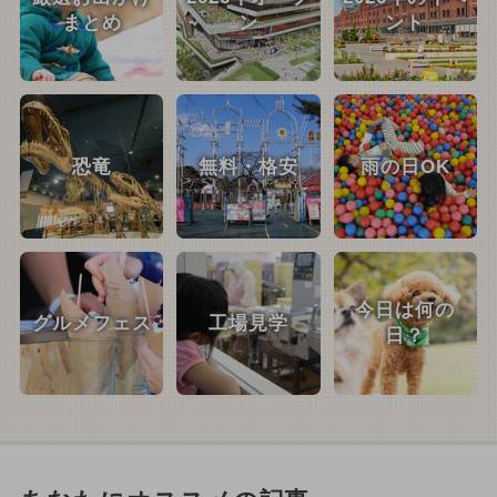
まとめ
ン
ント
恐竜
無料・格安
雨の日OK
今日は何の
グルメフェス
工場見学
日？