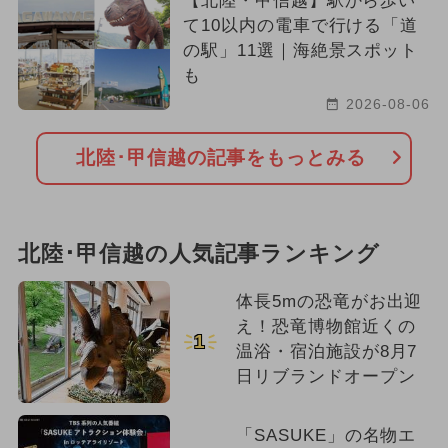
【北陸・甲信越】駅から歩い
て10以内の電車で行ける「道
の駅」11選｜海絶景スポット
も
2026-08-06
北陸･甲信越の記事をもっとみる
北陸･甲信越の人気記事ランキング
体長5mの恐竜がお出迎
え！恐竜博物館近くの
1
温浴・宿泊施設が8月7
日リブランドオープン
「SASUKE」の名物エ