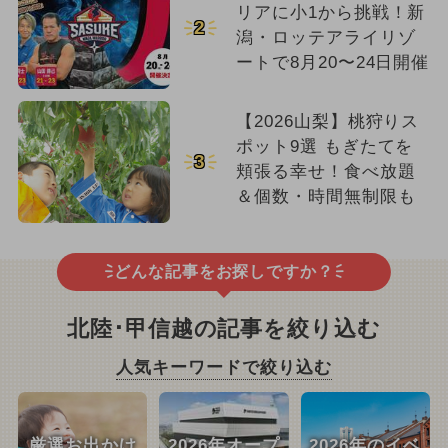
リアに小1から挑戦！新
2
潟・ロッテアライリゾ
ートで8月20〜24日開催
【2026山梨】桃狩りス
ポット9選 もぎたてを
3
頬張る幸せ！食べ放題
＆個数・時間無制限も
どんな記事をお探しですか？
北陸･甲信越の記事を絞り込む
人気キーワードで絞り込む
厳選お出かけ
2026年オープ
2026年のイベ