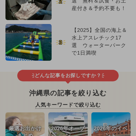
選 無料＆試食・お土
2
産付き＆予約不要も！
【2025】全国の海上＆
水上アスレチック17
3
選 ウォーターパーク
で1日満喫
どんな記事をお探しですか？
沖縄県の記事を絞り込む
人気キーワードで絞り込む
厳選お出かけ
2026年オープ
2026年のイベ
まとめ
ン
ント