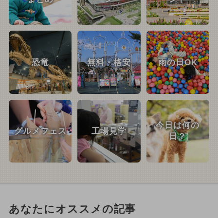
恐竜
無料・格安
雨の日OK
今日は何の
グルメフェス
工場見学
日？
あなたにオススメの記事