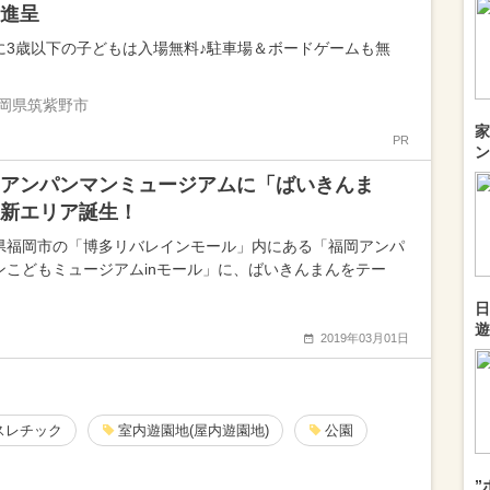
進呈
に3歳以下の子どもは入場無料♪駐車場＆ボードゲームも無
岡県筑紫野市
家
PR
ン
アンパンマンミュージアムに「ばいきんま
新エリア誕生！
県福岡市の「博多リバレインモール」内にある「福岡アンパ
ンこどもミュージアムinモール」に、ばいきんまんをテー
日
遊
2019年03月01日
スレチック
室内遊園地(屋内遊園地)
公園
”