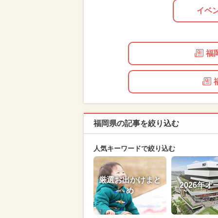
イベ
福
福岡県の記事を絞り込む
人気キーワードで絞り込む
厳選お出かけまと
2026年オ
め