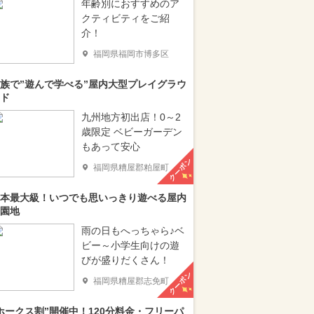
年齢別におすすめのア
クティビティをご紹
介！
福岡県福岡市博多区
族で”遊んで学べる”屋内大型プレイグラウ
ド
九州地方初出店！0～2
歳限定 ベビーガーデン
もあって安心
クーポン
福岡県糟屋郡粕屋町
本最大級！いつでも思いっきり遊べる屋内
園地
雨の日もへっちゃら♪ベ
ビー～小学生向けの遊
びが盛りだくさん！
クーポン
福岡県糟屋郡志免町
ホークス割”開催中！120分料金・フリーパ