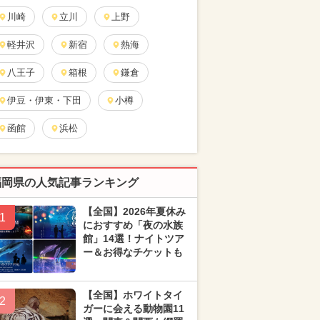
川崎
立川
上野
軽井沢
新宿
熱海
八王子
箱根
鎌倉
伊豆・伊東・下田
小樽
函館
浜松
福岡県の人気記事ランキング
【全国】2026年夏休み
1
におすすめ「夜の水族
館」14選！ナイトツア
ー＆お得なチケットも
【全国】ホワイトタイ
2
ガーに会える動物園11