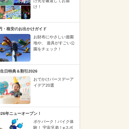
け先を厳選してお届
け！
円・格安のお出かけガイド
お財布にやさしい遊園
地や、 遊具がすごい公
園をチェック！
生日特典＆割引2026
おでかけバースデーア
イデア20選
026年ニューオープン！
ポケパーク！バイク体
験！ 宇宙兄弟！eスポ