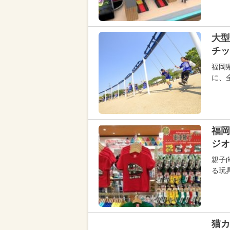
大型
チッ
福岡
に、
福岡
ジオ
親子
る玩
猫カ