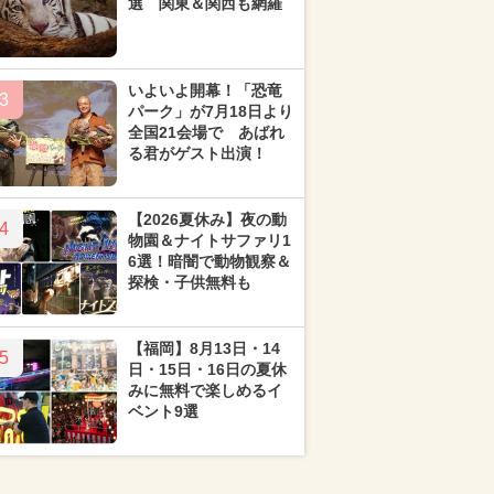
選 関東＆関西も網羅
いよいよ開幕！「恐竜
3
パーク」が7月18日より
全国21会場で あばれ
る君がゲスト出演！
【2026夏休み】夜の動
4
物園＆ナイトサファリ1
6選！暗闇で動物観察＆
探検・子供無料も
【福岡】8月13日・14
5
日・15日・16日の夏休
みに無料で楽しめるイ
ベント9選