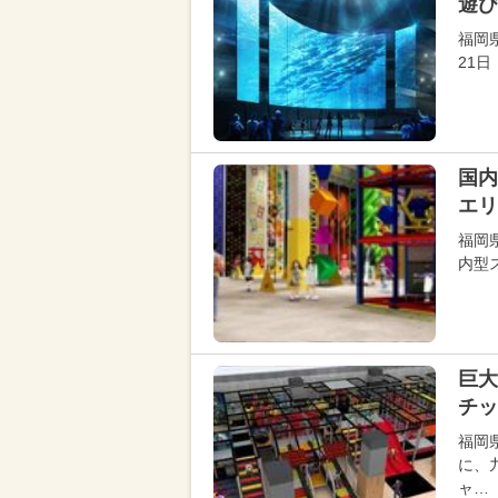
遊
福岡
21
国
エリ
福岡
内型
巨大
チッ
福岡
に、
ャ…