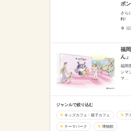
ポン
さら
料!
福
福岡
ん」
福岡
ンマ
マ…
ジャンルで絞り込む
キッズカフェ・親子カフェ
ア
テーマパーク
博物館