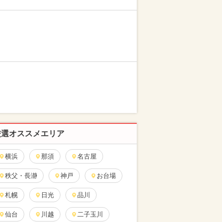
厳選オススメエリア
横浜
那須
名古屋
秩父・長瀞
神戸
お台場
札幌
日光
品川
仙台
川越
二子玉川