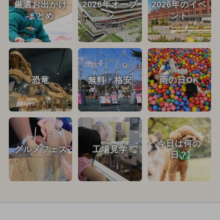
厳選お出かけ
2026年オープ
2026年のイベ
まとめ
ン
ント
恐竜
無料・格安
雨の日OK
今日は何の
グルメフェス
工場見学
日？