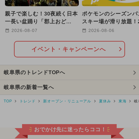
親子で楽しむ！30夜続く日本
ポケモンのシーズンパ
一長い盆踊り「郡上おど
スキー場が滑り放題！20
り」、8/13〜は徹夜おどりも
27NSDキッズプログ
2026-08-07
2026-08-06
開始
イベント・キャンペーンへ
岐阜県のトレンドTOPへ
岐阜県の新着一覧へ
TOP
トレンド
新オープン・リニューアル
夏休み
東海
岐
おでかけ先に迷ったらココ！