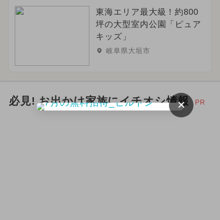
東海エリア最大級！約800
坪の大型室内公園「ピュア
キッズ」
岐阜県大垣市
必見! お出かけ家族にイチオシ情報
×
PR