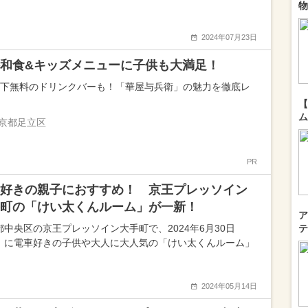
物
2024年07月23日
和食&キッズメニューに子供も大満足！
以下無料のドリンクバーも！「華屋与兵衛」の魅力を徹底レ
【
ム
京都足立区
PR
好きの親子におすすめ！ 京王プレッソイン
町の「けい太くんルーム」が一新！
ア
都中央区の京王プレッソイン大手町で、2024年6月30日
テ
）に電車好きの子供や大人に大人気の「けい太くんルーム」
2024年05月14日