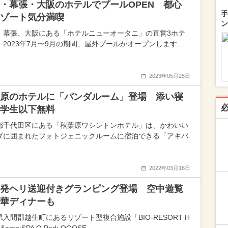
・幕張・大阪のホテルでプールOPEN 都心
手
ゾート気分満喫
ン
、幕張、大阪にある「ホテルニューオータニ」の直営3ホテ
、2023年7月〜9月の期間、屋外プールがオープンします…
2023年05月25日
原のホテルに「パンダルーム」登場 添い寝
学生以下無料
都千代田区にある「秋葉原ワシントンホテル」は、かわいい
ダに囲まれたフォトジェニックルームに宿泊できる「アキバ
2022年03月16日
発ヘリ送迎付きグランピング登場 空中遊覧
華ディナーも
県入間郡越生町にあるリゾート型複合施設「BIO-RESORT H