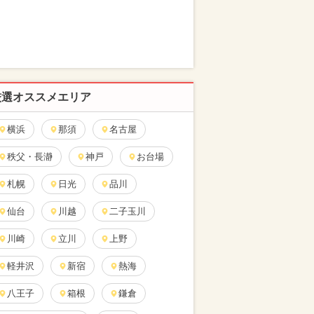
厳選オススメエリア
横浜
那須
名古屋
秩父・長瀞
神戸
お台場
札幌
日光
品川
仙台
川越
二子玉川
川崎
立川
上野
軽井沢
新宿
熱海
八王子
箱根
鎌倉