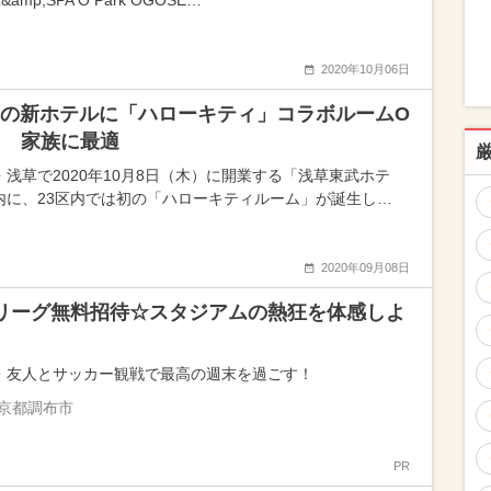
&amp;SPA O Park OGOSE…
2020年10月06日
の新ホテルに「ハローキティ」コラボルームO
N 家族に最適
・浅草で2020年10月8日（木）に開業する「浅草東武ホテ
内に、23区内では初の「ハローキティルーム」が誕生し…
2020年09月08日
リーグ無料招待☆スタジアムの熱狂を体感しよ
・友人とサッカー観戦で最高の週末を過ごす！
京都調布市
PR