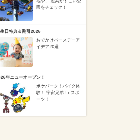
地や、 遊具がすごい公
園をチェック！
生日特典＆割引2026
おでかけバースデーア
イデア20選
026年ニューオープン！
ポケパーク！バイク体
験！ 宇宙兄弟！eスポ
ーツ！