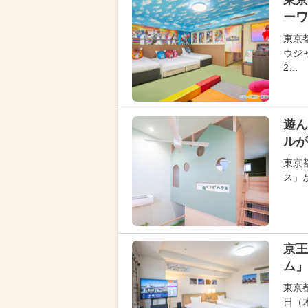
東京
ーワ
東京
ウジ
2…
遊ん
ルが
東京
ス」
京王
ム」
東京
日（