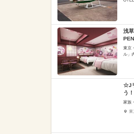
OTEL
浅草
PE
東京
ル」
☆J
う！
家族
東