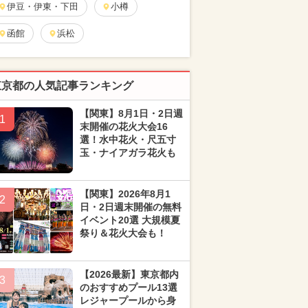
伊豆・伊東・下田
小樽
函館
浜松
東京都の人気記事ランキング
【関東】8月1日・2日週
1
末開催の花火大会16
選！水中花火・尺五寸
玉・ナイアガラ花火も
【関東】2026年8月1
2
日・2日週末開催の無料
イベント20選 大規模夏
祭り＆花火大会も！
【2026最新】東京都内
3
のおすすめプール13選
レジャープールから身