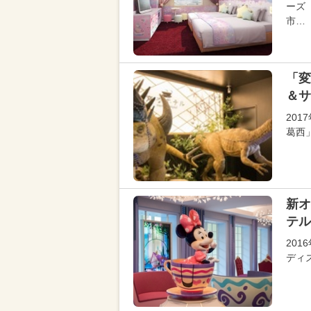
ーズ
市…
「変
＆サ
20
葛西
新オ
テル
20
ディ