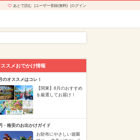
あとで読む
ユーザー登録(無料)
ログイン
オススメおでかけ情報
月のオススメはコレ！
【関東】8月のおすすめ
を厳選してお届け！
円・格安のお出かけガイド
お財布にやさしい遊園