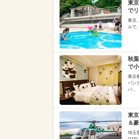
東京
でリ
東京
ルで
秋葉
で小
東京
パン
パ…
東京
＆豪
埼玉