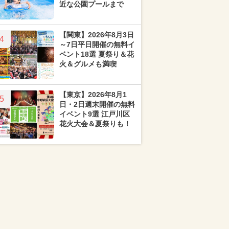
近な公園プールまで
【関東】2026年8月3日
4
～7日平日開催の無料イ
ベント18選 夏祭り＆花
火＆グルメも満喫
【東京】2026年8月1
5
日・2日週末開催の無料
イベント9選 江戸川区
花火大会＆夏祭りも！