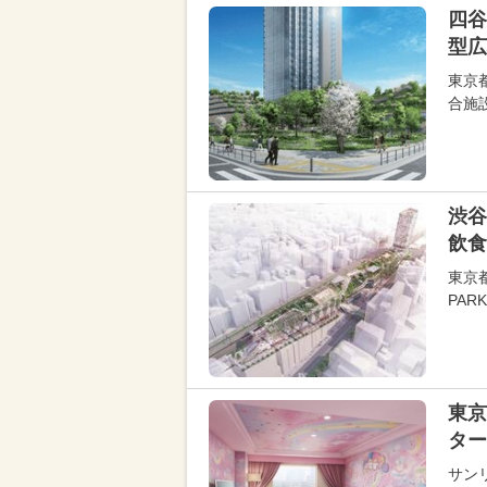
四谷
型広
東京
合施設
渋谷
飲食
東京都
PA
東京
ター
サン