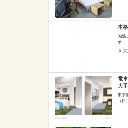
本格
3歳
ポ
東
電車
大手
東京
（日
…