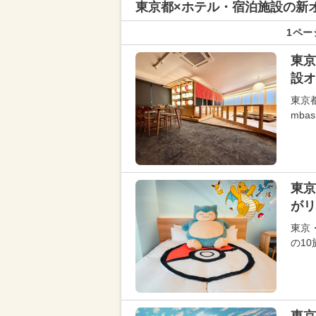
東京都×ホテル・宿泊施設の新
1ペー
東京
設オ
東京都
mba
東京
がリ
東京
の1