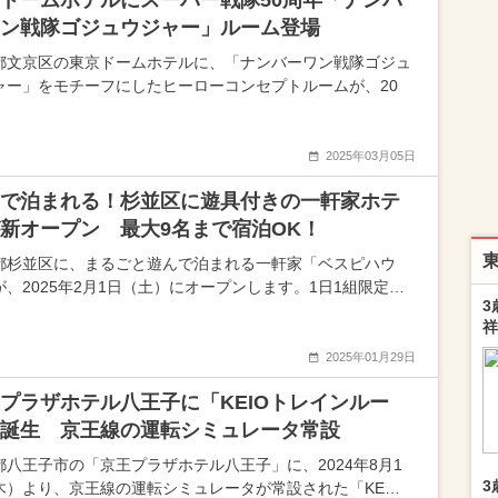
ドームホテルにスーパー戦隊50周年「ナンバ
ン戦隊ゴジュウジャー」ルーム登場
都文京区の東京ドームホテルに、「ナンバーワン戦隊ゴジュ
ャー」をモチーフにしたヒーローコンセプトルームが、20
2025年03月05日
で泊まれる！杉並区に遊具付きの一軒家ホテ
新オープン 最大9名まで宿泊OK！
都杉並区に、まるごと遊んで泊まれる一軒家「ベスピハウ
が、2025年2月1日（土）にオープンします。1日1組限定…
3
祥
2025年01月29日
プラザホテル八王子に「KEIOトレインルー
誕生 京王線の運転シミュレータ常設
都八王子市の「京王プラザホテル八王子」に、2024年8月1
3
木）より、京王線の運転シミュレータが常設された「KE…