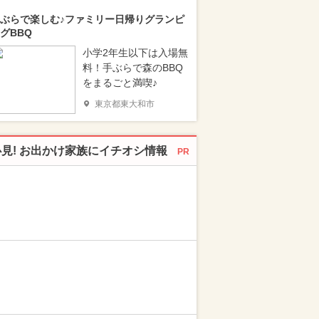
ぶらで楽しむ♪ファミリー日帰りグランピ
グBBQ
小学2年生以下は入場無
料！手ぶらで森のBBQ
をまるごと満喫♪
東京都東大和市
必見! お出かけ家族にイチオシ情報
PR