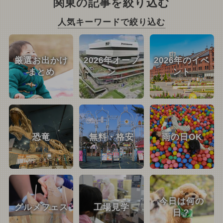
関東の記事を絞り込む
人気キーワードで絞り込む
厳選お出かけ
2026年オープ
2026年のイベ
まとめ
ン
ント
恐竜
無料・格安
雨の日OK
今日は何の
グルメフェス
工場見学
日？