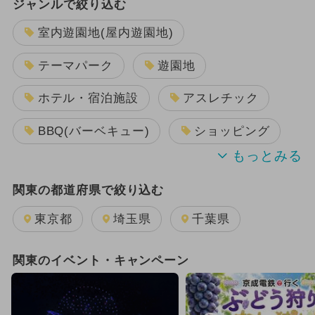
ジャンルで絞り込む
室内遊園地(屋内遊園地)
テーマパーク
遊園地
ホテル・宿泊施設
アスレチック
BBQ(バーベキュー)
ショッピング
プール
キャンプ
公園
関東の都道府県で絞り込む
キッズカフェ・親子カフェ
東京都
埼玉県
千葉県
電車・鉄道
博物館
水族館
関東のイベント・キャンペーン
温泉・スパ
美術館
動物園
科学館
工場見学
牧場