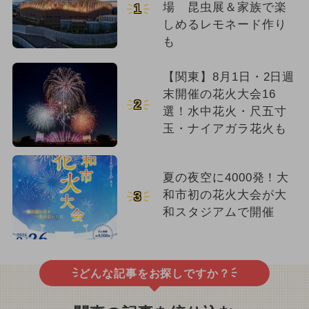
場 昆虫展＆家族で楽
1
しめるレモネード作り
も
【関東】8月1日・2日週
末開催の花火大会16
2
選！水中花火・尺五寸
玉・ナイアガラ花火も
夏の夜空に4000発！大
和市初の花火大会が大
3
和スタジアムで開催
どんな記事をお探しですか？