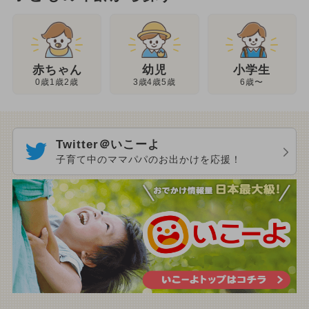
幼児
赤ちゃん
小学生
3歳4歳5歳
0歳1歳2歳
6歳〜
Twitter＠いこーよ
子育て中のママパパのお出かけを応援！