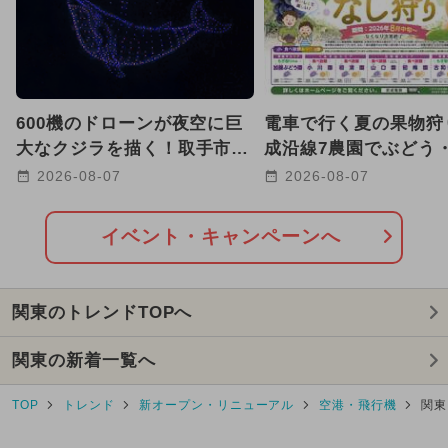
いちご狩り
海水浴
道の駅
植物園
空港・飛行機
600機のドローンが夜空に巨
電車で行く夏の果物狩
果物狩り
スキー場
スケート
大なクジラを描く！取手市の
成沿線7農園でぶどう
花火大会で光のアニメーショ
狩り体験 アンケート
2026-08-07
2026-08-07
ン
に
イベント・キャンペーンへ
関東のトレンドTOPへ
関東の新着一覧へ
TOP
トレンド
新オープン・リニューアル
空港・飛行機
関東