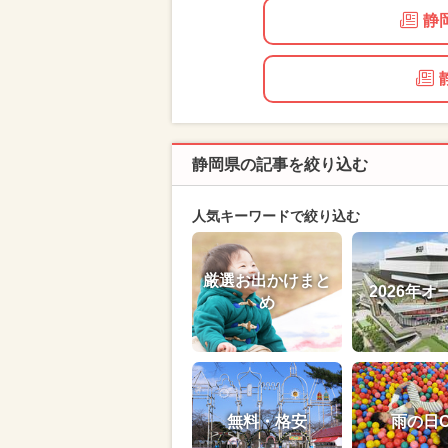
静
静岡県の記事を絞り込む
人気キーワードで絞り込む
厳選お出かけまと
2026年オ
め
無料・格安
雨の日