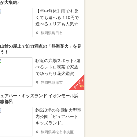
が大集結♪
【年中無休】雨でも暑
くても遊べる！10円で
遊べるエリアも人気☆
静岡県島田市
山館の屋上で迫力満点の「熱海花火」を見
う！
駅近の穴場スポット♪遊
べるレトロ喫茶で家族
でゆったり花火鑑賞
クーポン
静岡県熱海市
ュアハートキッズランド イオンモール浜
志都呂
約520坪の会員制大型室
内公園「ピュアハート
キッズランド」
静岡県浜松市中央区