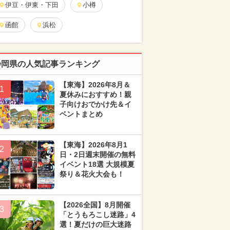
伊豆・伊東・下田
小樽
函館
浜松
静岡県の人気記事ランキング
【東海】2026年8月＆
1
夏休みにおすすめ！親
子向けおでかけ先＆イ
ベントまとめ
【東海】2026年8月1
2
日・2日週末開催の無料
イベント18選 大規模夏
祭り＆花火大会も！
【2026全国】8月開催
3
「とうもろこし迷路」4
選！夏だけの巨大迷路