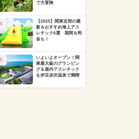
で大冒険
【2025】関東近郊の最
4
新＆おすすめ海上アス
レチック6選 期間＆料
金も！
いよいよオープン！関
5
東最大級のグランピン
グ＆屋内アスレチック
を伊豆赤沢温泉で満喫