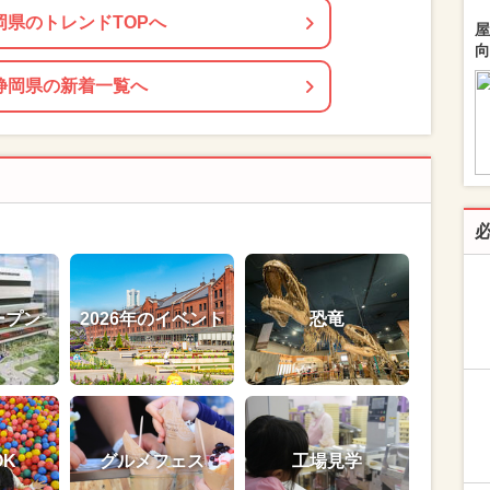
岡県のトレンドTOPへ
屋
向
静岡県の新着一覧へ
ープン
2026年のイベント
恐竜
OK
グルメフェス
工場見学