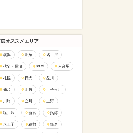
厳選オススメエリア
横浜
那須
名古屋
秩父・長瀞
神戸
お台場
札幌
日光
品川
仙台
川越
二子玉川
川崎
立川
上野
軽井沢
新宿
熱海
八王子
箱根
鎌倉