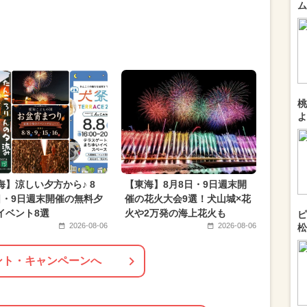
ム
桃
よ
海】涼しい夕方から♪ 8
【東海】8月8日・9日週末開
日・9日週末開催の無料夕
催の花火大会9選！犬山城×花
イベント8選
火や2万発の海上花火も
ピ
2026-08-06
2026-08-06
松
ント・キャンペーンへ