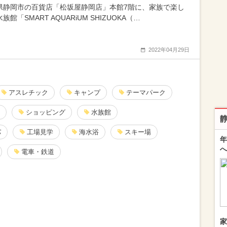
県静岡市の百貨店「松坂屋静岡店」本館7階に、家族で楽し
族館「SMART AQUARiUM SHIZUOKA（…
2022年04月29日
アスレチック
キャンプ
テーマパーク
ショッピング
水族館
パ
工場見学
海水浴
スキー場
年
へ
電車・鉄道
家