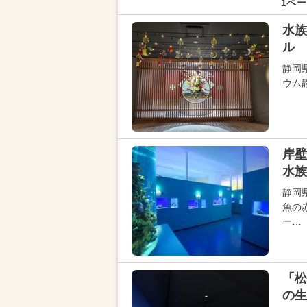
1ペー
水族
ル 
静岡
ウム
岸壁
水族
静岡
魚の
ー…
「松
の生