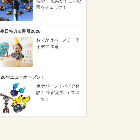
地や、 遊具がすごい公
園をチェック！
生日特典＆割引2026
おでかけバースデーア
イデア20選
026年ニューオープン！
ポケパーク！バイク体
験！ 宇宙兄弟！eスポ
ーツ！