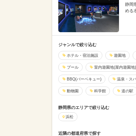
静岡
める水
ジャンルで絞り込む
ホテル・宿泊施設
遊園地
プール
室内遊園地(屋内遊園地)
BBQ(バーベキュー)
温泉・ス
動物園
科学館
道の駅
静岡県のエリアで絞り込む
浜松
近隣の都道府県で探す