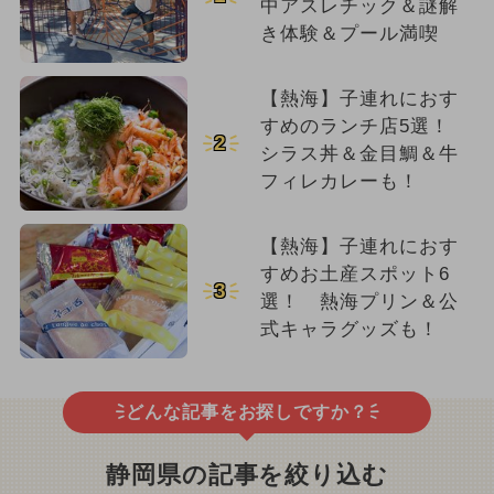
中アスレチック＆謎解
き体験＆プール満喫
【熱海】子連れにおす
すめのランチ店5選！
2
シラス丼＆金目鯛＆牛
フィレカレーも！
【熱海】子連れにおす
すめお土産スポット6
3
選！ 熱海プリン＆公
式キャラグッズも！
どんな記事をお探しですか？
静岡県の記事を絞り込む