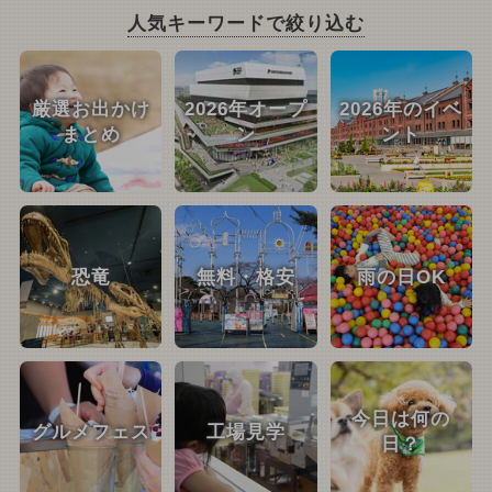
人気キーワードで絞り込む
厳選お出かけ
2026年オープ
2026年のイベ
まとめ
ン
ント
恐竜
無料・格安
雨の日OK
今日は何の
グルメフェス
工場見学
日？