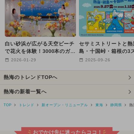
白い砂浜が広がる天空ビーチ
セサミストリートと熱
で花火を体験！3000本のガー
島・十国峠・箱根の3
ベラが咲き誇るリゾナーレ熱
トを周遊！ コラボイ
2026-01-29
2025-09-26
海
開催
熱海のトレンドTOPへ
熱海の新着一覧へ
TOP
トレンド
新オープン・リニューアル
東海
静岡県
熱
おでかけ先に迷ったらココ！