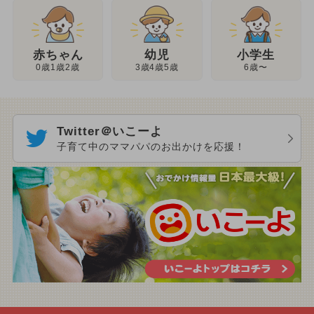
幼児
赤ちゃん
小学生
3歳4歳5歳
0歳1歳2歳
6歳〜
Twitter＠いこーよ
子育て中のママパパのお出かけを応援！