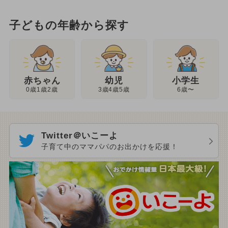
子どもの年齢から探す
幼児
赤ちゃん
小学生
3歳4歳5歳
0歳1歳2歳
6歳〜
Twitter＠いこーよ
子育て中のママパパのお出かけを応援！