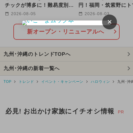
2026年8月のイベント
チックが博多に！難易度別コ
円！福岡・筑紫野にト
ースで子供も大人も本気で挑
ーメン三味が9号店オ
2026-08-05
2026-08-03
GW(ゴールデンウィーク)
×
戦
2025年1月のイベント
新オープン・リニューアルへ
2025年2月のイベント
九州･沖縄のトレンドTOPへ
2024年8月のイベント
九州･沖縄の新着一覧へ
2024年12月のイベント
TOP
トレンド
イベント・キャンペーン
ハロウィン
九州･沖
2026年7月のイベント
2025年9月のイベント
必見! お出かけ家族にイチオシ情報
2025年5月のイベント
PR
イルミネーション