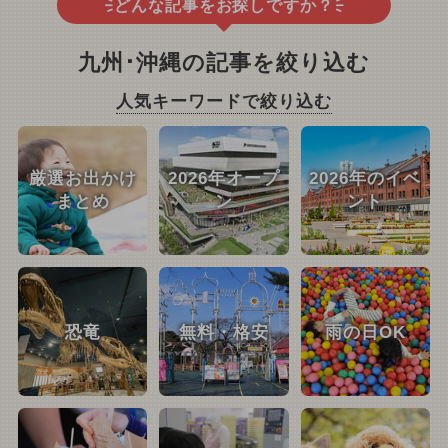
どんな記事をお探しですか？
九州･沖縄の記事を絞り込む
人気キーワードで絞り込む
厳選お出かけ
2026年オープ
2026年のイベ
まとめ
ン
ント
恐竜
無料・格安
雨の日OK