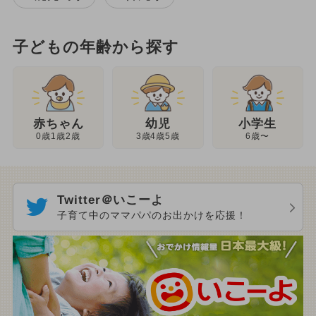
子どもの年齢から探す
幼児
赤ちゃん
小学生
3歳4歳5歳
0歳1歳2歳
6歳〜
Twitter＠いこーよ
子育て中のママパパのお出かけを応援！