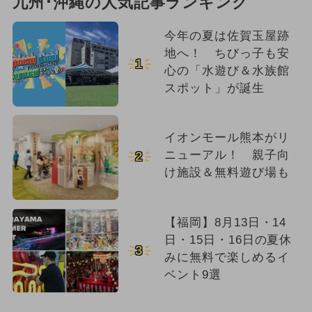
九州･沖縄の人気記事ランキング
今年の夏は佐賀玉屋跡
地へ！ ちびっ子も安
1
心の「水遊び＆水族館
スポット」が誕生
イオンモール熊本がリ
ニューアル！ 親子向
2
け施設＆無料遊び場も
【福岡】8月13日・14
日・15日・16日の夏休
3
みに無料で楽しめるイ
ベント9選