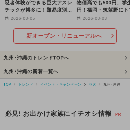
忍者体験ができる巨大アスレ
物価高でも500円、学生
2026年8月のイベント
チックが博多に！難易度別コ
円！福岡・筑紫野にト
ースで子供も大人も本気で挑
ーメン三味が9号店オ
2026-08-05
2026-08-03
GW(ゴールデンウィーク)
戦
2025年1月のイベント
新オープン・リニューアルへ
2025年2月のイベント
九州･沖縄のトレンドTOPへ
2024年8月のイベント
九州･沖縄の新着一覧へ
2024年12月のイベント
TOP
トレンド
イベント・キャンペーン
花火
九州･沖縄
2026年7月のイベント
2025年9月のイベント
必見! お出かけ家族にイチオシ情報
2025年5月のイベント
PR
イルミネーション