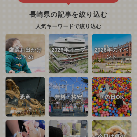
長崎県の記事を絞り込む
人気キーワードで絞り込む
厳選お出かけ
2026年オープ
2026年のイベ
まとめ
ン
ント
恐竜
無料・格安
雨の日OK
今日は何の