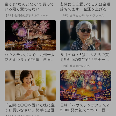
宝くじ“なんとなく”で買って
玄関に〇〇置いてる人は金運
いる限り変わらない
落ちてます…金運を上げる方
法とは
【PR】合同会社デジタルファーム
【PR】合同会社デジタルファーム
ハウステンボスで「九州一大
８月のロト6はこの方法で買
花火まつり」が開催 西日本
え!!６つの数字が『完全一
最大級22,000発の花火イ...
致』する方法
【PR】株式会社MURA
「玄関に〇〇を置いた後に宝
長崎「ハウステンボス」で2
くじ買いなさい」簡単に当選
2,000発の花火まつり 西日
本最大級！