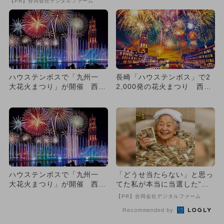
【PR】合同会社デジタルファーム
ハウステンボスで「九州一
長崎「ハウステンボス」で2
大花火まつり」が開催 西日
2,000発の花火まつり 西日
本最大級22,000発の打上...
本最大級！
ハウステンボスで「九州一
「どうせ当たらない」と思っ
大花火まつり」が開催 西日
てた私が本当に当選した“買
本最大級22,000発の打上...
い方”がこれ
【PR】合同会社デジタルファーム
Recommended by