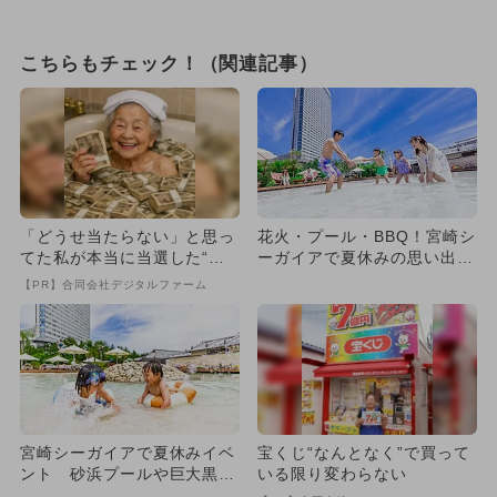
こちらもチェック！（関連記事）
「どうせ当たらない」と思っ
花火・プール・BBQ！宮崎シ
てた私が本当に当選した“買
ーガイアで夏休みの思い出作
い方”がこれ
り 家族で楽しむ特別イベ
【PR】合同会社デジタルファーム
ン...
宮崎シーガイアで夏休みイベ
宝くじ“なんとなく”で買って
ント 砂浜プールや巨大黒
いる限り変わらない
板、ナイトプールシアターも