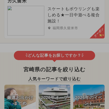
ガ久留米
スケートもボウリングも楽
しめる★一日中遊べる複合
施設！
福岡県久留米市
クーポン
どんな記事をお探しですか？
宮崎県の記事を絞り込む
人気キーワードで絞り込む
厳選お出かけ
2026年オープ
2026年のイベ
まとめ
ン
ント