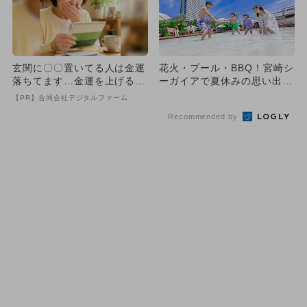
玄関に〇〇置いてる人は金運
花火・プール・BBQ！宮崎シ
落ちてます…金運を上げる方
ーガイアで夏休みの思い出作
法とは
り 家族で楽しむ特別イベ
【PR】合同会社デジタルファーム
ン...
Recommended by