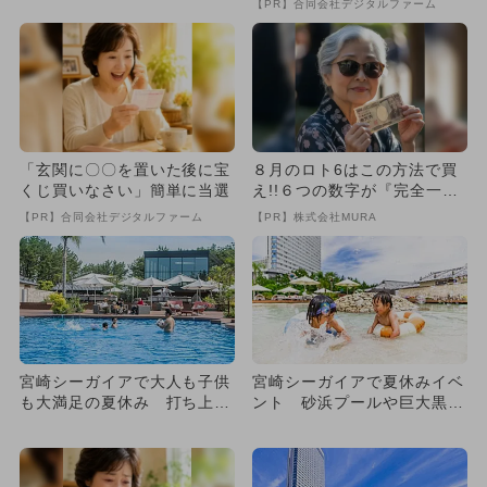
【PR】合同会社デジタルファーム
登場
「玄関に〇〇を置いた後に宝
８月のロト6はこの方法で買
くじ買いなさい」簡単に当選
え!!６つの数字が『完全一
致』する方法
【PR】合同会社デジタルファーム
【PR】株式会社MURA
宮崎シーガイアで大人も子供
宮崎シーガイアで夏休みイベ
も大満足の夏休み 打ち上げ
ント 砂浜プールや巨大黒
花火やガーデンプール、BB
板、ナイトプールシアターも
Q...
登場