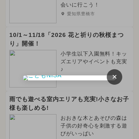
2026年4月のイベント
クリスマス
会いに行こう！
愛知県豊橋市
イルミネーション
グルメフェス
2024年10月のイベント
冬休み
10/1～11/18「2026 花と祈りの秋桜まつ
り」開催！
2024年4月のイベント
小学生以下入園無料！キッ
2024年5月のイベント
ズエリアやイベントも充実
♪
×
2024年9月のイベント
三重県津市
夏休み（日帰り）
雨でも遊べる室内エリアも充実!小さなお子
2025年6月のイベント
様も楽しめる!
おおきな木とあそびの森は
2026年6月のイベント
アウトドア
子供の好奇心を刺激する遊
お正月
2023年12月のイベント
びがいっぱい