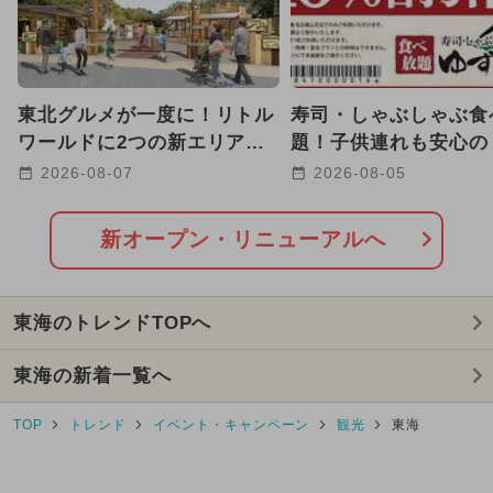
2025年3月のイベント
2024年12月のイベント
東北グルメが一度に！リトル
寿司・しゃぶしゃぶ食
2025年10月のイベント
ワールドに2つの新エリア誕
題！子供連れも安心の
生 弓矢や宝石探しも！
庵 名古屋山王店」が
2026-08-07
2026-08-05
2026年8月のイベント
プン
2024年7月のイベント
新オープン・リニューアルへ
2026年7月のイベント
東海のトレンドTOPへ
2025年8月のイベント
東海の新着一覧へ
2024年11月のイベント
TOP
トレンド
イベント・キャンペーン
観光
東海
2025年9月のイベント
2025年5月のイベント