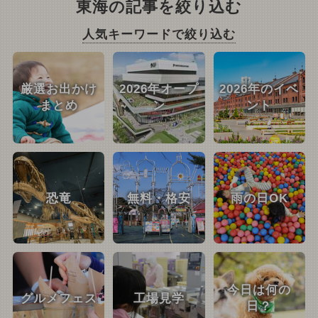
東海の記事を絞り込む
人気キーワードで絞り込む
厳選お出かけ
2026年オープ
2026年のイベ
まとめ
ン
ント
恐竜
無料・格安
雨の日OK
今日は何の
グルメフェス
工場見学
日？