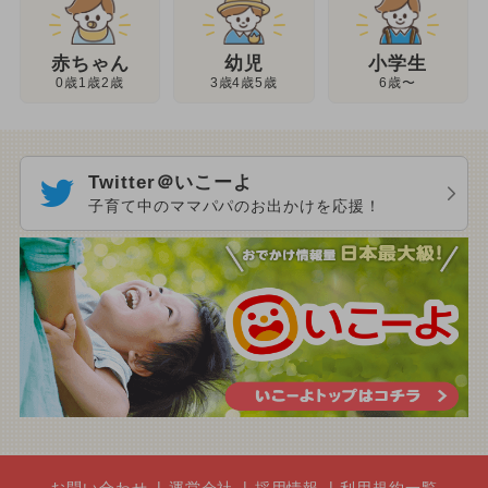
幼児
赤ちゃん
小学生
3歳4歳5歳
0歳1歳2歳
6歳〜
Twitter＠いこーよ
子育て中のママパパのお出かけを応援！