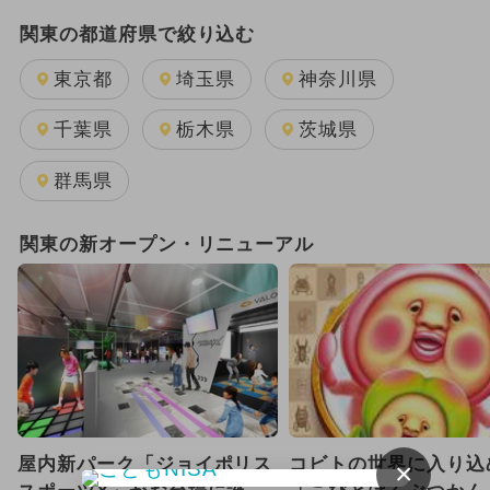
2024年のイベント
関東の都道府県で絞り込む
週末イベント関東パック
夏休み
東京都
埼玉県
神奈川県
日帰り
雨の日OK
キャラクター
千葉県
栃木県
茨城県
GW(ゴールデンウィーク)
群馬県
2025年11月のイベント
関東の新オープン・リニューアル
2026年1月のイベント
2025年12月のイベント
2026年8月のイベント
2024年7月のイベント
屋内新パーク「ジョイポリス
コビトの世界に入り込
×
2026年7月のイベント