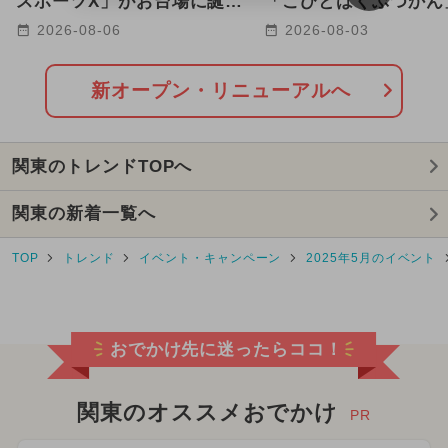
スポーツX」がお台場に誕
「こびとはくぶつかん
生！ ARやトランポリンで
玉に8/12グランドオ
2026-08-06
2026-08-03
2026年2月のイベント
遊べる
定
2025年10月のイベント
新オープン・リニューアルへ
2024年3月のイベント
関東のトレンドTOPへ
2024年4月のイベント
クリスマス
関東の新着一覧へ
2025年8月のイベント
TOP
トレンド
イベント・キャンペーン
2025年5月のイベント
2024年5月のイベント
2025年3月のイベント
ワークショップ
おでかけ先に迷ったらココ！
2024年8月のイベント
2024年11月のイベント
関東のオススメおでかけ
PR