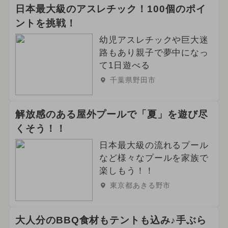
2026年3月のイベント
日本最大級のアスレチック！100個のポイ
ントを挑戦！
イルミネーション
幼児アスレチックや巨大迷
2024年12月のイベント
路もあり親子で夢中になっ
て1日遊べる
2026年5月のイベント
千葉県野田市
2025年9月のイベント
解放感のある屋外プールで「夏」を遊び尽
2024年9月のイベント
くそう！！
2025年7月のイベント
日本最大級の流れるプール
など様々なプールを家族で
2026年4月のイベント
楽しもう！！
東京都あきる野市
2024年10月のイベント
2025年5月のイベント
大人分のBBQ食材もテントも込み♪手ぶら