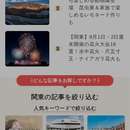
ら楽しめる動物園登
場 昆虫展＆家族で楽
2
しめるレモネード作り
も
【関東】8月1日・2日週
末開催の花火大会16
3
選！水中花火・尺五寸
玉・ナイアガラ花火も
どんな記事をお探しですか？
関東の記事を絞り込む
人気キーワードで絞り込む