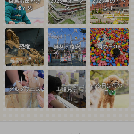
厳選お出かけ
2026年オープ
2026年のイベ
まとめ
ン
ント
恐竜
無料・格安
雨の日OK
今日は何の
グルメフェス
工場見学
日？