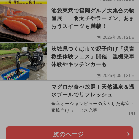
池袋東武で福岡グルメ大集合の物
産展！ 明太子やラーメン、あま
おうスイーツも満載！
2025年05月21日
茨城県つくば市で親子向け「災害
救援体験フェス」開催 重機乗車
体験やキッチンカーも
2025年05月21日
マグロが食べ放題！天然温泉＆温
水プールでリフレッシュ
全室オーシャンビューの広々した客室・
家族向けサービス充実
PR
次のページ