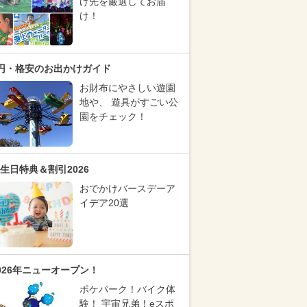
け先を厳選してお届
け！
円・格安のお出かけガイド
お財布にやさしい遊園
地や、 遊具がすごい公
園をチェック！
生日特典＆割引2026
おでかけバースデーア
イデア20選
026年ニューオープン！
ポケパーク！バイク体
験！ 宇宙兄弟！eスポ