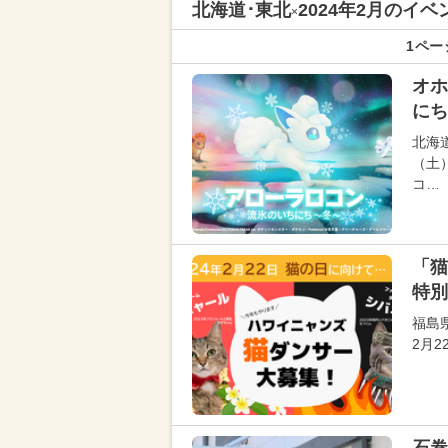
北海道･東北
2024年2月のイ
×
1ペー
オホ
にち
北海
（土
コ…
「猫
特別
福島
2月