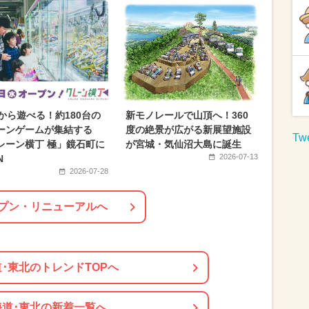
月のイベント
夏休み（日帰り）
月のイベント
2024年10月のイベント
2024年4月のイベント
2024年11月のイベント
月のイベント
春休み
クリスマス
円から遊べる！約180台の
新モノレールで山頂へ！360
休み
ワークショップ
ーンゲームが集結する
度の絶景が広がる新展望施設
Twe
レーン横丁 極」鏡石町に
が宮城・気仙沼大島に誕生
2026-07-13
N
2026-07-28
プン・リニューアルへ
･東北のトレンドTOPへ
海道･東北の新着一覧へ