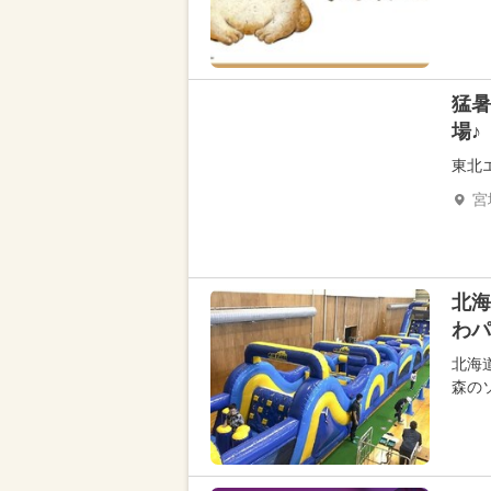
猛暑
場♪
東北
宮
北海
わパ
北海
森の