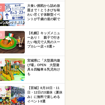
大食い挑戦から詰め放
2
題まで！とうきびを味
わい尽くす体験型イベ
ントが千歳の道の駅で
【札幌】キッズメニュ
3
ーあり！ 親子で行き
たい地元で人気のスー
プカレー店＜8選＞
宮城県に「大型屋内遊
4
び場」OPEN 大型遊
具＆四輪車＆乳児向け
も
【宮城】8月10日・11
5
日・12日の3連休（夏休
み）に無料で楽しめる
イベント8選