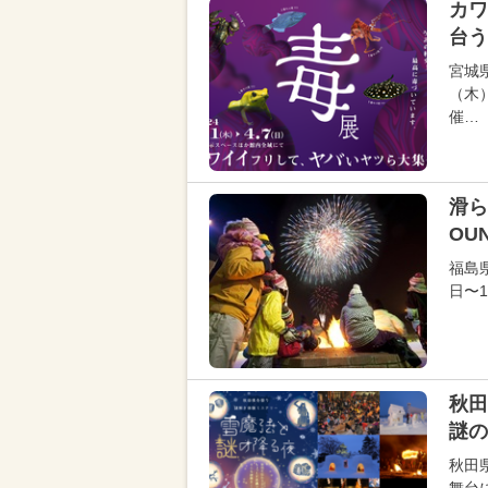
カワ
台う
宮城
（木
催…
滑ら
OUN
福島
日〜1
秋田
謎の
秋田