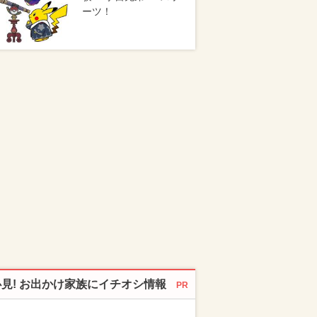
ーツ！
必見! お出かけ家族にイチオシ情報
PR