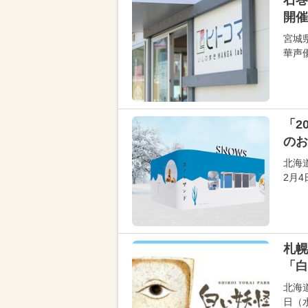
石巻
開催
宮城県
華声
「2
のお
北海
2月
札幌
「白
北海
日（