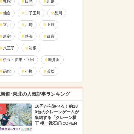
札幌
日光
川越
仙台
二子玉川
品川
立川
川崎
上野
新宿
熱海
鎌倉
八王子
箱根
伊豆・伊東・下田
軽井沢
函館
小樽
浜松
北海道･東北の人気記事ランキング
10円から遊べる！約18
1
0台のクレーンゲームが
集結する「クレーン横
丁 極」鏡石町にOPEN