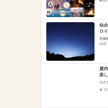
舞台
仙台
ロイ
宮城
11
屋内
楽し
小さ
宮