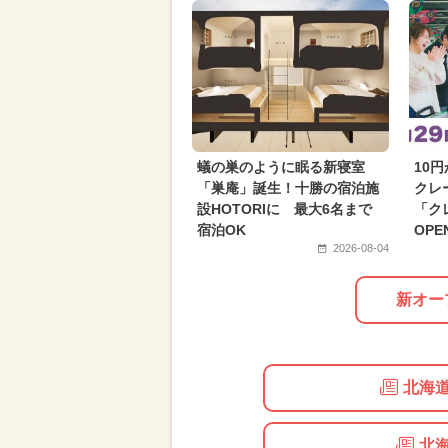
2025年4月のイベント
2026年4
2026年9月のイベント
2024年5
2025年6月のイベント
職業体験
2026年6月のイベント
2024年2
蟻の巣のように眠る新寝室
10
グルメフェス
スポーツ
冬
「巣庵」誕生！十勝の宿泊施
クレ
設HOTORIに 最大6名まで
「ク
宿泊OK
OPE
2026-08-04
新オー
北海道
北