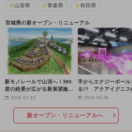
2025年8月のイベント
山形県
青森県
秋田県
2025年9月のイベント
日帰り
宮城県の新オープン・リニューアル
2026年1月のイベント
2026年5月のイベント
2025年10月のイベント
2025年7月のイベント
新モノレールで山頂へ！360
手からエナジーボール
2026年7月のイベント
度の絶景が広がる新展望施設
る!? アクアイグニス
が宮城・気仙沼大島に誕生
ARスポーツ「HADO
2024年6月のイベント
2026-07-13
2026-06-26
2025年5月のイベント
新オープン・リニューアルへ
GW(ゴールデンウィーク)