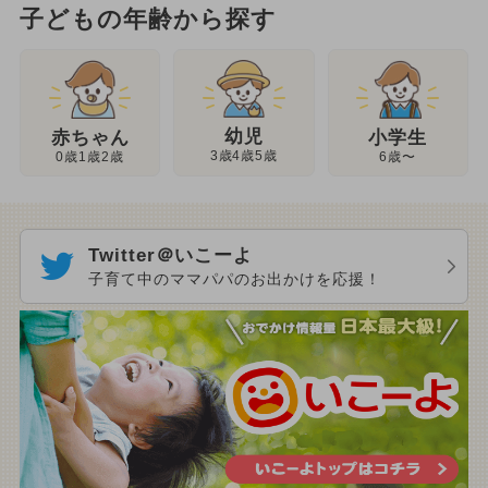
子どもの年齢から探す
幼児
赤ちゃん
小学生
3歳4歳5歳
0歳1歳2歳
6歳〜
Twitter＠いこーよ
子育て中のママパパのお出かけを応援！