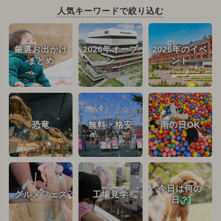
人気キーワードで絞り込む
厳選お出かけ
2026年オープ
2026年のイベ
まとめ
ン
ント
恐竜
無料・格安
雨の日OK
今日は何の
グルメフェス
工場見学
日？