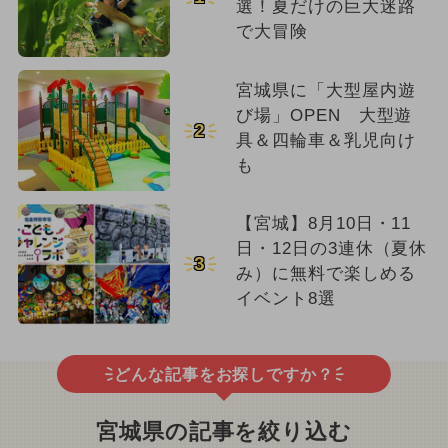
選！夏だけの巨大迷路
で大冒険
宮城県に「大型屋内遊
び場」OPEN 大型遊
2
具＆四輪車＆乳児向け
も
【宮城】8月10日・11
日・12日の3連休（夏休
3
み）に無料で楽しめる
イベント8選
どんな記事をお探しですか？
宮城県の記事を絞り込む