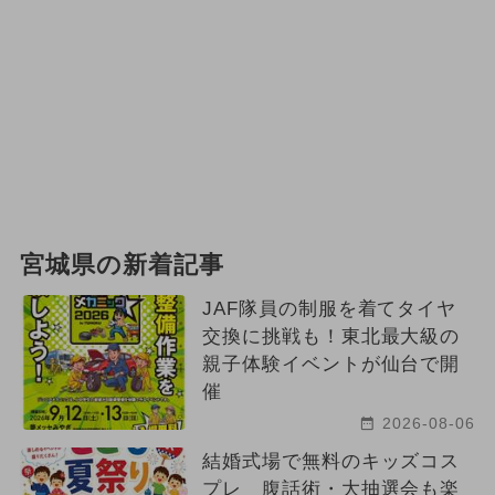
2023年12月のイベント
お正月
2024年3月のイベント
冬休み
ポケモン
グルメフェス
宮城県の新着記事
JAF隊員の制服を着てタイヤ
交換に挑戦も！東北最大級の
親子体験イベントが仙台で開
催
2026-08-06
結婚式場で無料のキッズコス
プレ 腹話術・大抽選会も楽