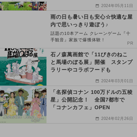
2024年05月11日
雨の日も暑い日も安心☆快適な屋
内で思いっきり遊ぼう♪
話題の10本アーム クレーンゲーム『十
手観音』家族で爆獲体験！
PR
石ノ森萬画館で「11ぴきのねこ
と馬場のぼる展」開催 スタンプ
ラリーやコラボフードも
2024年03月01日
「名探偵コナン 100万ドルの五稜
星」公開記念！ 全国7都市で
「コナンカフェ」OPEN
2024年02月26日