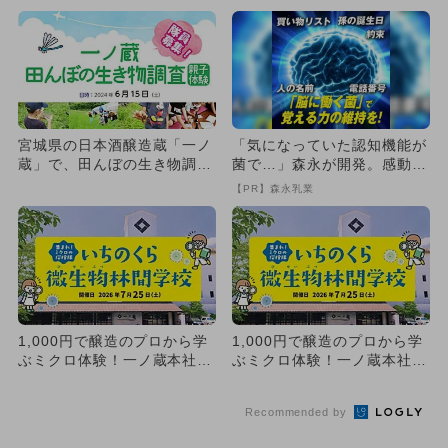
催
方...
宮城県の日本酒醸造蔵「一ノ
「気になっていた認知機能が
蔵」で、田んぼの生き物調査
菌で…」森永が開発。感動の
イベントが開催 親子隊員募
70代続出
【PR】森永乳業
集
1,000円で醸造のプロから学
1,000円で醸造のプロから学
ぶミクロ体験！一ノ蔵本社蔵
ぶミクロ体験！一ノ蔵本社蔵
で31年続く理科体験イベ...
で31年続く理科体験イベ...
Recommended by