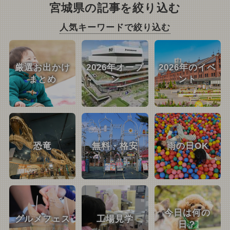
宮城県の記事を絞り込む
人気キーワードで絞り込む
厳選お出かけ
2026年オープ
2026年のイベ
まとめ
ン
ント
恐竜
無料・格安
雨の日OK
今日は何の
グルメフェス
工場見学
日？