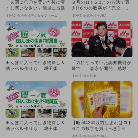
「玄関に〇〇を置いた後に宝
８月のロト6はこの方法で買
くじ買いなさい」簡単に当選
え!!６つの数字が『完全一
致』する方法
【PR】合同会社デジタルファーム
【PR】株式会社MURA
田んぼに入って生き物探し＆
「気になっていた認知機能が
酒ラベル作りも！ 親子体験
菌で…」森永が開発。感動の
イベントが宮城・一ノ蔵で開
70代続出
【PR】森永乳業
催
田んぼに入って生き物探し＆
【昭和43年以前生まれはロト
酒ラベル作りも！ 親子体験
６この数字を買うべき】6つ
イベントが宮城・一ノ蔵で開
の数字が「完全一致」する
【PR】株式会社MURA