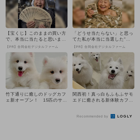
【宝くじ】このままの買い方
「どうせ当たらない」と思っ
で、本当に当たると思います
てた私が本当に当選した“買
か
い方”がこれ
【PR】合同会社デジタルファーム
【PR】合同会社デジタルファーム
竹下通りに癒しのドッグカフ
関西初！真っ白もふもふサモ
ェ新オープン！ 15匹のサモ
エドに癒される新体験カフェ
エドと江戸の雰囲気を楽し
が大阪心斎橋グランドオープ
め...
ン
Recommended by