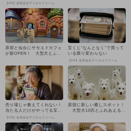
えるスポット5選
【PR】合同会社デジタルファーム
原宿と仙台にサモエドカフェ
宝くじ“なんとなく”で買って
が新OPEN！ 大型犬とふれ
いる限り変わらない
あえる＆ メルヘンな空間
【PR】合同会社デジタルファーム
で...
売り場じゃ教えてくれない！
原宿に新しい癒しスポット！
当たる人だけがやってる宝く
大型犬10匹とふれあえる
じの習慣
「サモエドラウンジmoffu...
【PR】合同会社デジタルファーム