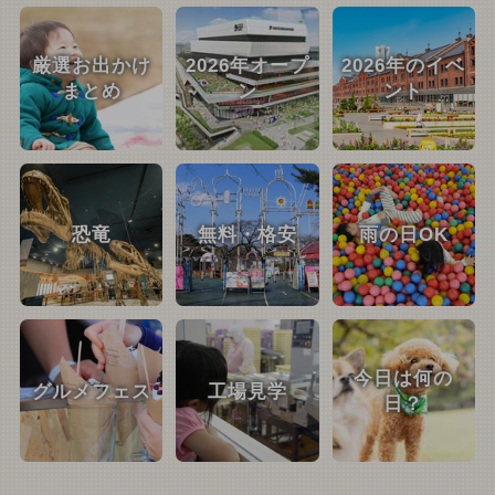
厳選お出かけ
2026年オープ
2026年のイベ
まとめ
ン
ント
恐竜
無料・格安
雨の日OK
今日は何の
グルメフェス
工場見学
日？