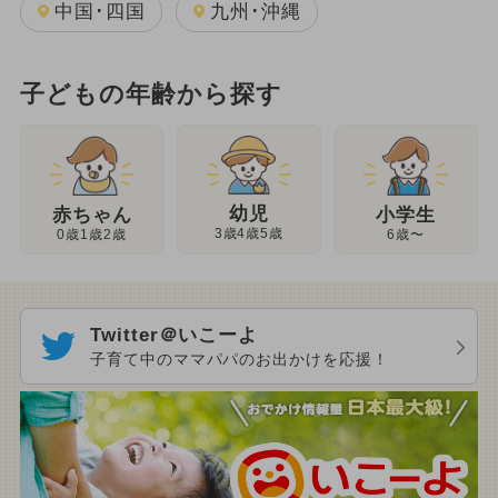
中国･四国
九州･沖縄
子どもの年齢から探す
幼児
赤ちゃん
小学生
3歳4歳5歳
0歳1歳2歳
6歳〜
Twitter＠いこーよ
子育て中のママパパのお出かけを応援！