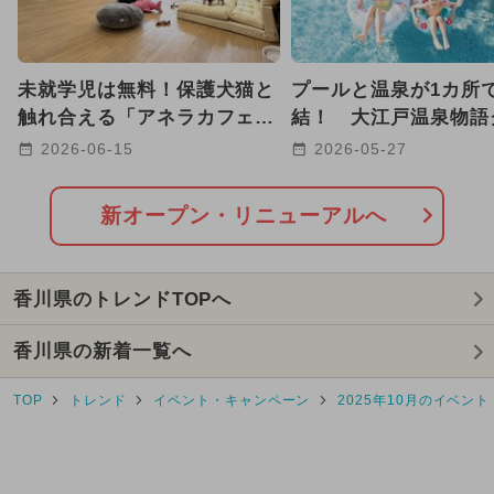
2026年1月のイベント
日帰り
GW(ゴールデンウィーク)
未就学児は無料！保護犬猫と
プールと温泉が1カ所
2024年11月のイベント
触れ合える「アネラカフェ
結！ 大江戸温泉物語
高松中央店」が香川にオープ
プ、全国16施設で夏
2026-06-15
2026-05-27
2025年2月のイベント
ン
営業
2026年8月のイベント
新オープン・リニューアルへ
2025年1月のイベント
香川県のトレンドTOPへ
2024年4月のイベント
香川県の新着一覧へ
2024年9月のイベント
TOP
トレンド
イベント・キャンペーン
2025年10月のイベント
2026年7月のイベント
2025年5月のイベント