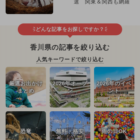
選 関東＆関西も網羅
どんな記事をお探しですか？
香川県の記事を絞り込む
人気キーワードで絞り込む
厳選お出かけ
2026年オープ
2026年のイベ
まとめ
ン
ント
恐竜
無料・格安
雨の日OK