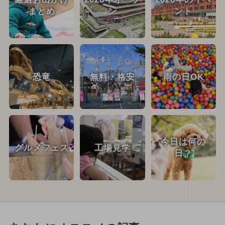
まとめ
ン
ント
恐竜
無料・格安
雨の日OK
今日は何の
グルメフェス
工場見学
日？