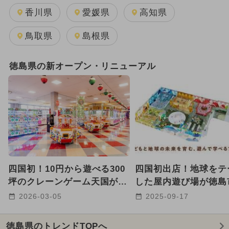
2025年8月のイベント
香川県
愛媛県
高知県
2025年12月のイベント
鳥取県
島根県
GW(ゴールデンウィーク)
徳島県の新オープン・リニューアル
2024年12月のイベント
2024年11月のイベント
2026年1月のイベント
2025年2月のイベント
四国初！10円から遊べる300
四国初出店！地球をテ
2024年10月のイベント
坪のクレーンゲーム天国が徳
した屋内遊び場が徳島
島にオープン スマホ決済も
OPEN 親子で学べる
2026-03-05
2025-09-17
2024年9月のイベント
OK
エリア
2026年8月のイベント
雨の日OK
徳島県のトレンドTOPへ