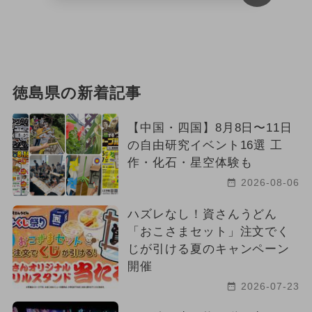
2025年5月のイベント
ポケモン
2026年7月のイベント
スポーツ
1日中遊べる
冬休み
徳島県の新着記事
2024年3月のイベント
ワークショップ
【中国・四国】8月8日〜11日
2024年8月のイベント
日帰り
の自由研究イベント16選 工
作・化石・星空体験も
夏休み（日帰り）
夏休み（涼しい）
2026-08-06
アート
ハロウィンビュッフェ
ハズレなし！資さんうどん
ハロウィン
クリスマス
「おこさまセット」注文でく
じが引ける夏のキャンペーン
厳選お出かけまとめ
開催
2026-07-23
2017年のイベント
2022年のイベント