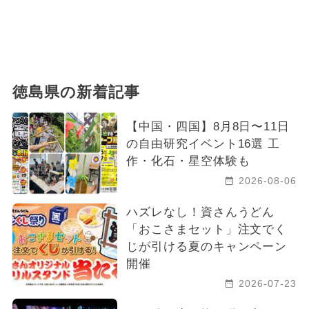
2025年5月のイベント
ポケモン
2026年7月のイベント
スポーツ
1日中遊べる
冬休み
徳島県の新着記事
2024年3月のイベント
ワークショップ
【中国・四国】8月8日〜11日
2024年8月のイベント
日帰り
の自由研究イベント16選 工
作・化石・星空体験も
夏休み（日帰り）
夏休み（涼しい）
2026-08-06
アート
ハロウィンビュッフェ
ハズレなし！資さんうどん
ハロウィン
クリスマス
「おこさまセット」注文でく
じが引ける夏のキャンペーン
厳選お出かけまとめ
開催
2026-07-23
2017年のイベント
2022年のイベント