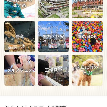
まとめ
ン
ント
恐竜
無料・格安
雨の日OK
今日は何の
グルメフェス
工場見学
日？