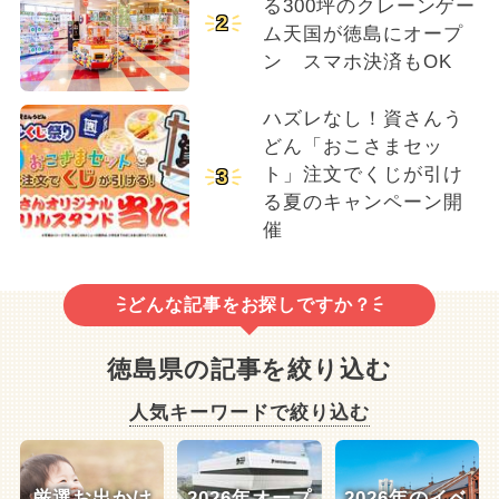
る300坪のクレーンゲー
2
ム天国が徳島にオープ
ン スマホ決済もOK
ハズレなし！資さんう
どん「おこさまセッ
ト」注文でくじが引け
3
る夏のキャンペーン開
催
どんな記事をお探しですか？
徳島県の記事を絞り込む
人気キーワードで絞り込む
厳選お出かけ
2026年オープ
2026年のイベ