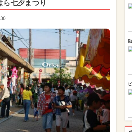
はら七夕まつり
:30
動
ピ