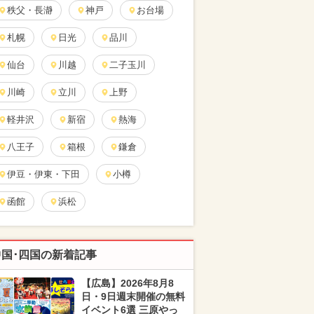
秩父・長瀞
神戸
お台場
札幌
日光
品川
仙台
川越
二子玉川
川崎
立川
上野
軽井沢
新宿
熱海
八王子
箱根
鎌倉
伊豆・伊東・下田
小樽
函館
浜松
中国･四国の新着記事
【広島】2026年8月8
日・9日週末開催の無料
イベント6選 三原やっ