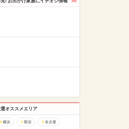
必見! お出かけ家族にイチオシ情報
PR
厳選オススメエリア
横浜
那須
名古屋