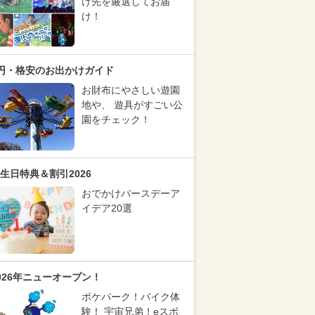
け先を厳選してお届
け！
円・格安のお出かけガイド
お財布にやさしい遊園
地や、 遊具がすごい公
園をチェック！
生日特典＆割引2026
おでかけバースデーア
イデア20選
026年ニューオープン！
ポケパーク！バイク体
験！ 宇宙兄弟！eスポ