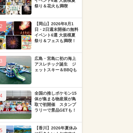
イベント6選 大規模夏
祭り＆花火も満喫
【岡山】2026年8月1
2
日・2日週末開催の無料
イベント6選 大規模夏
祭り＆フェスも満喫！
広島・宮島に初の海上
3
アスレチック誕生 ジ
ェットスキー＆BBQも
全国の推しポケモン15
4
体が集まる物産展が鳥
取で初開催 スタンプ
ラリーで景品GETも！
【香川】2026年夏休み
5