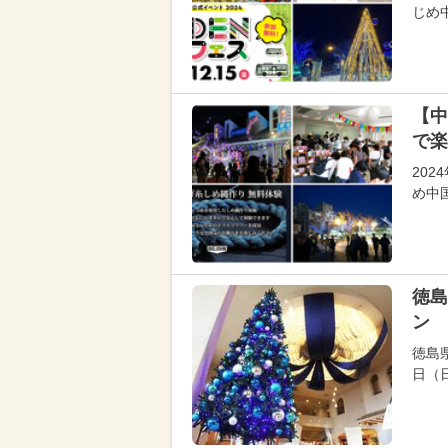
じめ
【中
で楽
20
め中
徳島
ン 
徳島
日（