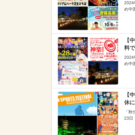
20
め中
【中
料で
20
め中
【中
休に
「秋
23