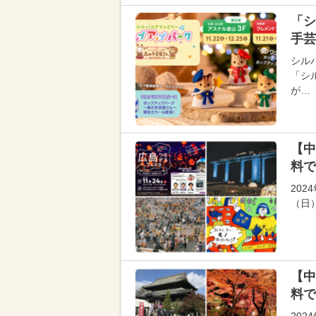
「シ
手芸
シル
「シ
が…
【中
料で
202
（日
【中
料で