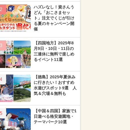
ハズレなし！資さんう
2
どん「おこさまセッ
ト」注文でくじが引け
る夏のキャンペーン開
催
【四国地方】2025年8
3
月9日・10日・11日の
三連休に無料で楽しめ
るイベント11選
【徳島】2025年夏休み
4
に行きたい！おすすめ
水遊びスポット9選 人
気＆穴場＆無料も
【中国＆四国】家族で1
5
日遊べる格安遊園地・
テーマパーク10選