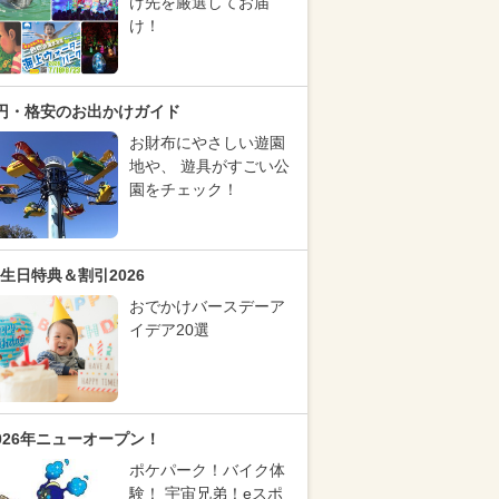
け先を厳選してお届
け！
円・格安のお出かけガイド
お財布にやさしい遊園
地や、 遊具がすごい公
園をチェック！
生日特典＆割引2026
おでかけバースデーア
イデア20選
026年ニューオープン！
ポケパーク！バイク体
験！ 宇宙兄弟！eスポ