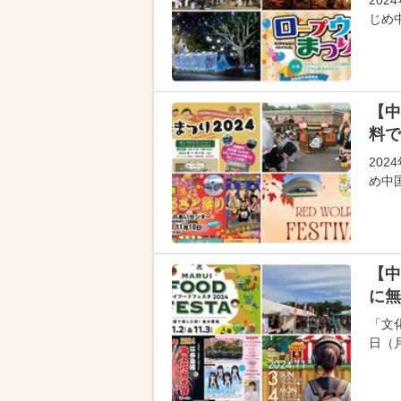
202
じめ
【中
料で
20
め中
【中
に無
「文
日（