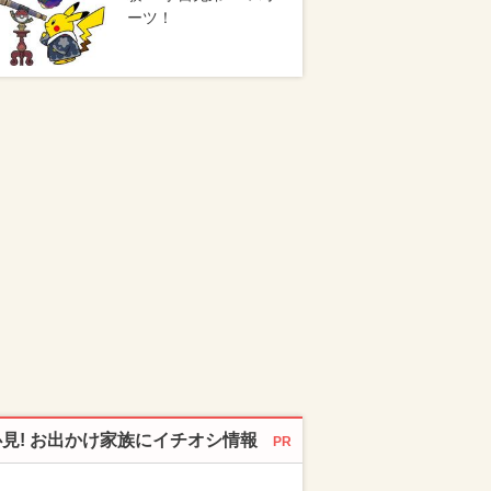
ーツ！
必見! お出かけ家族にイチオシ情報
PR