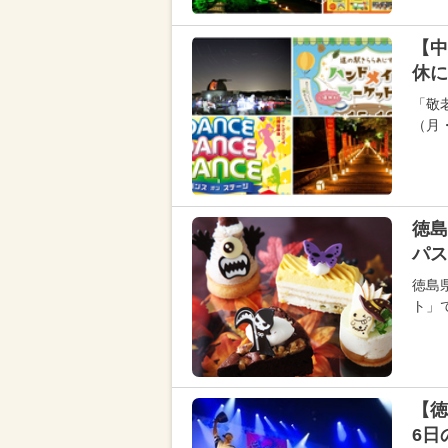
【中
休に
「敬
（月
徳島
パス
徳島
ト」で
【徳
6日