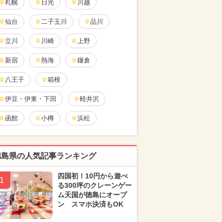
札幌
日光
川越
仙台
二子玉川
品川
立川
川崎
上野
新宿
熱海
鎌倉
八王子
箱根
伊豆・伊東・下田
軽井沢
函館
小樽
浜松
徳島県の人気記事ランキング
四国初！10円から遊べ
1
る300坪のクレーンゲー
ム天国が徳島にオープ
ン スマホ決済もOK