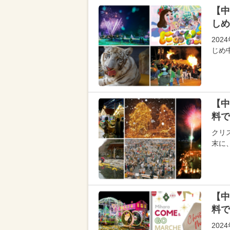
【中
しめ
202
じめ
【中
料で
クリス
末に
【中
料で
202