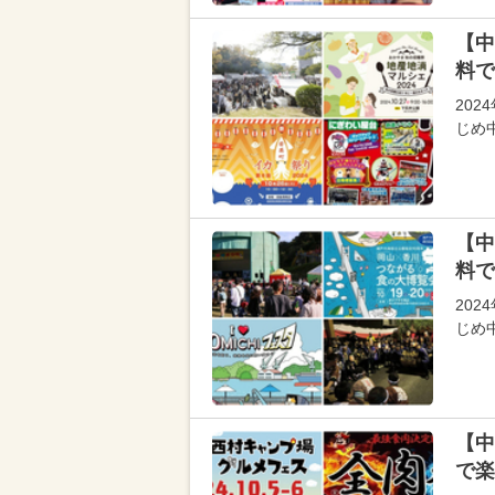
【中
料で
202
じめ
【中
料で
202
じめ
【中
で楽