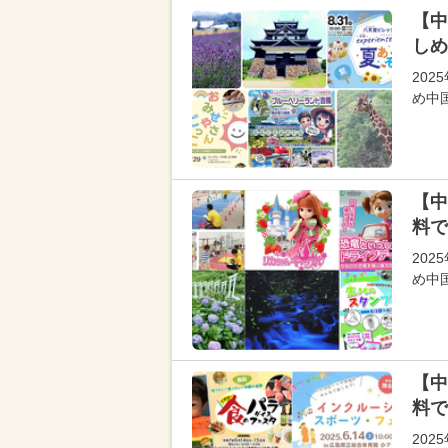
【中
しめ
20
め中
【中
料で
20
め中
【中
料で
20