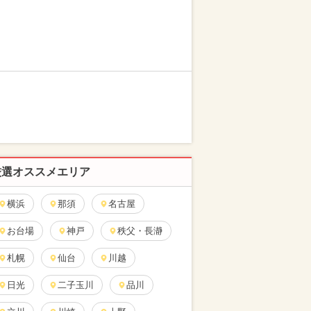
厳選オススメエリア
横浜
那須
名古屋
お台場
神戸
秩父・長瀞
札幌
仙台
川越
日光
二子玉川
品川