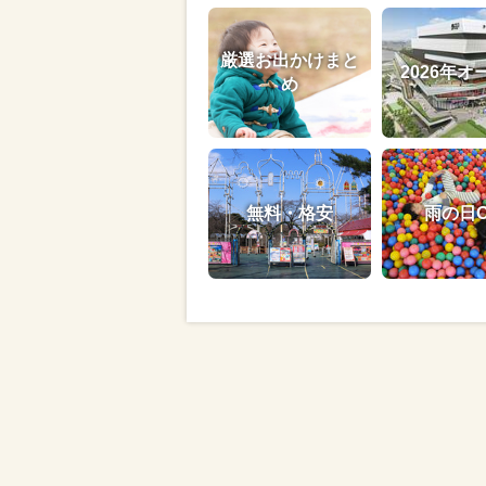
厳選お出かけまと
2026年オ
め
無料・格安
雨の日