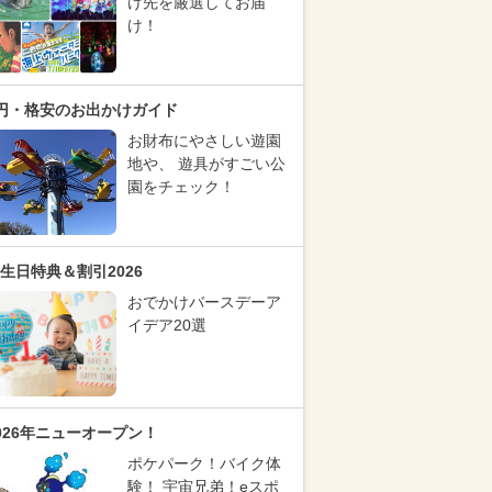
け先を厳選してお届
け！
円・格安のお出かけガイド
お財布にやさしい遊園
地や、 遊具がすごい公
園をチェック！
生日特典＆割引2026
おでかけバースデーア
イデア20選
026年ニューオープン！
ポケパーク！バイク体
験！ 宇宙兄弟！eスポ