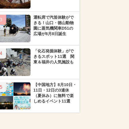
運転席で汽笛体験がで
3
きる！山口・徳山動物
園に蒸気機関車D51の
広場が8月8日誕生
「化石発掘体験」がで
4
きるスポット11選 関
東＆福井の人気施設も
【中国地方】8月10日・
5
11日・12日の3連休
（夏休み）に無料で楽
しめるイベント11選