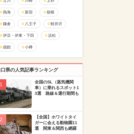
立川
川崎
上野
熱海
新宿
箱根
鎌倉
八王子
軽井沢
伊豆・伊東・下田
浜松
函館
小樽
山口県の人気記事ランキング
全国のSL（蒸気機関
1
車）に乗れるスポット1
3選 路線＆運行期間も
【全国】ホワイトタイ
2
ガーに会える動物園11
選 関東＆関西も網羅