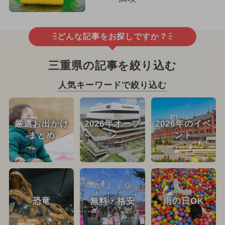
どんな記事をお探しですか？
三重県の記事を絞り込む
人気キーワードで絞り込む
厳選お出かけ
2026年オープ
2026年のイベ
まとめ
ン
ント
恐竜
無料・格安
雨の日OK