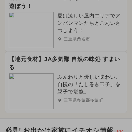
2025年7月のイベント
遊ぼう！
2026年6月のイベント
夏は涼しい屋内エリアでア
ンパンマンたちとごあいさ
2024年8月のイベント
つしよう！
三重県桑名市
2026年5月のイベント
クリスマス
冬休み
2025年6月のイベント
【地元食材】JA多気郡 自然の味処 すまい
る
夏休み（日帰り）
ハロウィン
ふんわりと優しい味わい、
2024年6月のイベント
自慢の「だし巻き玉子」を
親子で堪能。
2026年9月のイベント
三重県多気郡多気町
夏休み（涼しい）
2024年5月のイベント
必見! お出かけ家族にイチオシ情報
PR