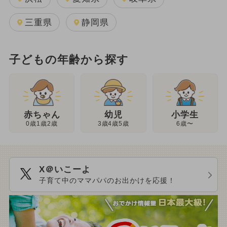
三重県
静岡県
子どもの年齢から探す
幼児
赤ちゃん
小学生
3歳4歳5歳
0歳1歳2歳
6歳〜
X＠いこーよ
子育て中のママパパのお出かけを応援！