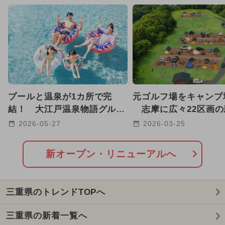
2026年7月のイベント
2026年8月のイベント
2025年8月のイベント
2025年9月のイベント
プールと温泉が1カ所で完
元ゴルフ場をキャンプ場
2025年3月のイベント
結！ 大江戸温泉物語グルー
志摩に広々22区画の
プ、全国16施設で夏季プール
ールド誕生、ジップラ
2026-05-27
2026-03-25
2024年12月のイベント
営業
2025年12月のイベント
新オープン・リニューアルへ
2025年5月のイベント
三重県のトレンドTOPへ
2024年11月のイベント
雨の日OK
三重県の新着一覧へ
2024年10月のイベント