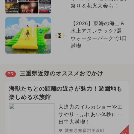
祭り＆花火大会も！
【2026】東海の海上＆
水上アスレチック7選
3
ウォーターパークで1日
満喫
三重県近郊のオススメおでかけ
PR
海獣たちとの距離の近さが魅力！遊園地も
楽しめる水族館
大迫力のイルカショーやエ
サやり・ふれあい体験に一
日中大満喫！
愛知県知多郡美浜町