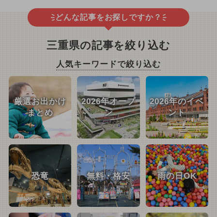
どんな記事をお探しですか？
三重県の記事を絞り込む
人気キーワードで絞り込む
厳選お出かけ
2026年オープ
2026年のイベ
まとめ
ン
ント
恐竜
無料・格安
雨の日OK