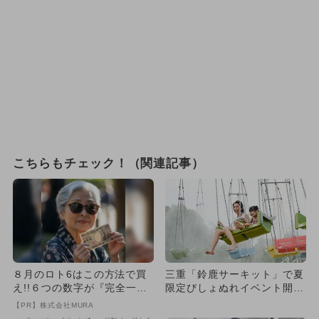
こちらもチェック！（関連記事）
８月のロト6はこの方法で買
三重「鈴鹿サーキット」で夏
え!!６つの数字が『完全一
限定びしょぬれイベント開
致』する方法
催！ プール＆花火大会で夏
【PR】株式会社MURA
満喫