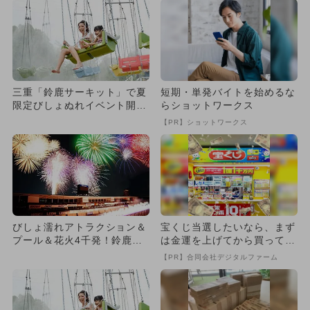
三重「鈴鹿サーキット」で夏
短期・単発バイトを始めるな
限定びしょぬれイベント開
らショットワークス
催！ プール＆花火大会で夏
【PR】ショットワークス
満喫
びしょ濡れアトラクション＆
宝くじ当選したいなら、まず
プール＆花火4千発！鈴鹿サ
は金運を上げてから買ってみ
ーキットで夏限定イベント開
て
【PR】合同会社デジタルファーム
催