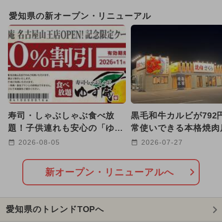
GW(ゴールデンウィーク)
愛知県の新オープン・リニューアル
2026年1月のイベント
2024年12月のイベント
2026年3月のイベント
2024年7月のイベント
寿司・しゃぶしゃぶ食べ放
黒毛和牛カルビが792
2024年11月のイベント
題！子供連れも安心の「ゆず
常使いできる本格焼肉
庵 名古屋山王店」が新オー
知・東海市に登場
2026年2月のイベント
2026-08-05
2026-07-27
プン
2025年3月のイベント
新オープン・リニューアルへ
2026年8月のイベント
愛知県のトレンドTOPへ
2025年10月のイベント