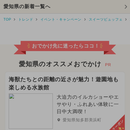
愛知県の新着一覧へ
2026年4月のイベント
TOP
トレンド
イベント・キャンペーン
スイーツビュッフェ
2026年5月のイベント
2026年7月のイベント
おでかけ先に迷ったらココ！
2025年9月のイベント
2025年8月のイベント
愛知県のオススメおでかけ
PR
2024年5月のイベント
海獣たちとの距離の近さが魅力！遊園地も
楽しめる水族館
2025年5月のイベント
大迫力のイルカショーやエ
2025年4月のイベント
クリスマス
サやり・ふれあい体験に一
日中大満喫！
2024年9月のイベント
愛知県知多郡美浜町
クーポン
2024年3月のイベント