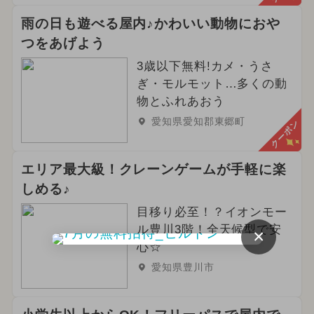
雨の日も遊べる屋内♪かわいい動物におや
2024年4月のイベント
つをあげよう
2025年7月のイベント
3歳以下無料!カメ・うさ
ぎ・モルモット…多くの動
2025年2月のイベント
物とふれあおう
愛知県愛知郡東郷町
クーポン
2025年1月のイベント
2024年8月のイベント
エリア最大級！クレーンゲームが手軽に楽
しめる♪
2026年6月のイベント
目移り必至！？イオンモー
2024年2月のイベント
ル豊川3階！全天候型で安
×
心☆
2025年6月のイベント
グルメフェス
愛知県豊川市
2023年12月のイベント