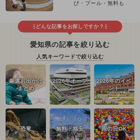
び・プール・無料も
どんな記事をお探しですか？
愛知県の記事を絞り込む
人気キーワードで絞り込む
厳選お出かけ
2026年オープ
2026年のイベ
まとめ
ン
ント
恐竜
無料・格安
雨の日OK