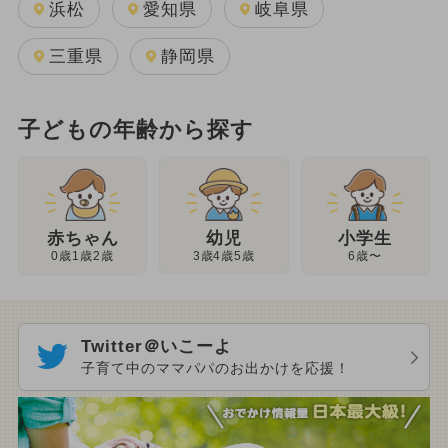
浜松
愛知県
岐阜県
三重県
静岡県
子どもの年齢から探す
幼児
赤ちゃん
小学生
3歳4歳5歳
0歳1歳2歳
6歳〜
Twitter＠いこーよ
子育て中のママパパのお出かけを応援！