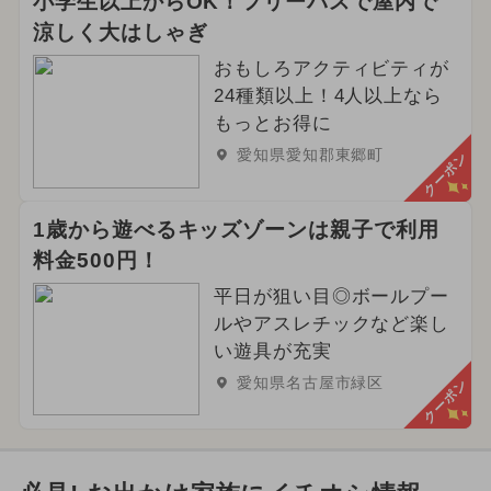
小学生以上からOK！フリーパスで屋内で
2024年6月のイベント
涼しく大はしゃぎ
2024年1月のイベント
おもしろアクティビティが
24種類以上！4人以上なら
2024年10月のイベント
冬休み
もっとお得に
愛知県愛知郡東郷町
クーポン
ご当地グルメ・限定メニュー
春休み
1歳から遊べるキッズゾーンは親子で利用
料金500円！
平日が狙い目◎ボールプー
ルやアスレチックなど楽し
い遊具が充実
愛知県名古屋市緑区
クーポン