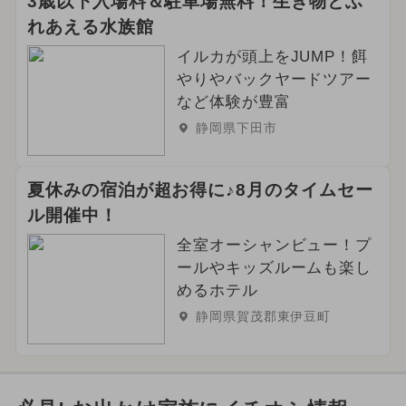
3歳以下入場料＆駐車場無料！生き物とふ
2026年4月のイベント
グルメフェス
れあえる水族館
雨の日OK
2026年5月のイベント
イルカが頭上をJUMP！餌
やりやバックヤードツアー
2024年10月のイベント
など体験が豊富
静岡県下田市
2025年9月のイベント
花火
2025年6月のイベント
クリスマス
夏休みの宿泊が超お得に♪8月のタイムセー
ル開催中！
2024年4月のイベント
冬休み
全室オーシャンビュー！プ
きかんしゃトーマス
アウトドア
ールやキッズルームも楽し
めるホテル
2023年12月のイベント
静岡県賀茂郡東伊豆町
2024年2月のイベント
2024年5月のイベント
いもフェス