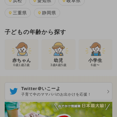
浜松
愛知県
岐阜県
三重県
静岡県
子どもの年齢から探す
幼児
赤ちゃん
小学生
3歳4歳5歳
0歳1歳2歳
6歳〜
Twitter＠いこーよ
子育て中のママパパのお出かけを応援！