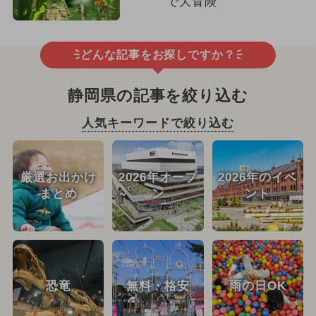
で大冒険
どんな記事をお探しですか？
静岡県の記事を絞り込む
人気キーワードで絞り込む
厳選お出かけ
2026年オープ
2026年のイベ
まとめ
ン
ント
恐竜
無料・格安
雨の日OK