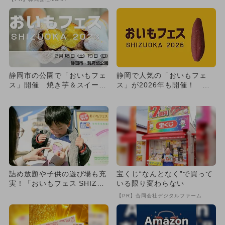
静岡市の公園で「おいもフェ
静岡で人気の「おいもフェ
ス」開催 焼き芋＆スイーツ
ス」が2026年も開催！ グ
＆縁日も
ランシップ広場で3日間
詰め放題や子供の遊び場も充
宝くじ“なんとなく”で買って
実！「おいもフェス SHIZU
いる限り変わらない
OKA 2026」に新エ...
【PR】合同会社デジタルファーム