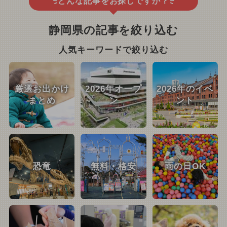
どんな記事をお探しですか？
静岡県の記事を絞り込む
人気キーワードで絞り込む
厳選お出かけ
2026年オープ
2026年のイベ
まとめ
ン
ント
恐竜
無料・格安
雨の日OK