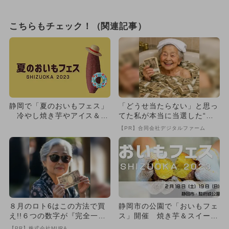
こちらもチェック！（関連記事）
静岡で「夏のおいもフェス」
「どうせ当たらない」と思っ
冷やし焼き芋やアイス＆体
てた私が本当に当選した“買
験も満載
い方”がこれ
【PR】合同会社デジタルファーム
８月のロト6はこの方法で買
静岡市の公園で「おいもフェ
え!!６つの数字が『完全一
ス」開催 焼き芋＆スイーツ
致』する方法
＆縁日も
【PR】株式会社MURA