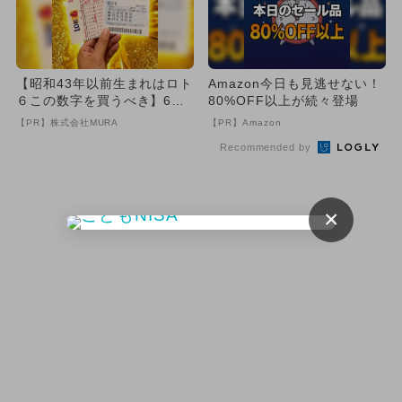
【昭和43年以前生まれはロト
Amazon今日も見逃せない！
６この数字を買うべき】6つ
80%OFF以上が続々登場
の数字が「完全一致」する
【PR】株式会社MURA
【PR】Amazon
方...
Recommended by
×