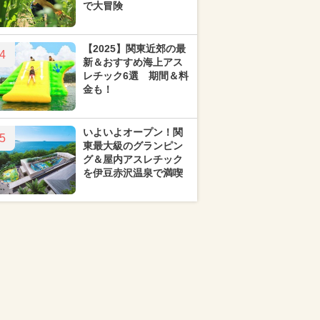
で大冒険
【2025】関東近郊の最
4
新＆おすすめ海上アス
レチック6選 期間＆料
金も！
いよいよオープン！関
5
東最大級のグランピン
グ＆屋内アスレチック
を伊豆赤沢温泉で満喫