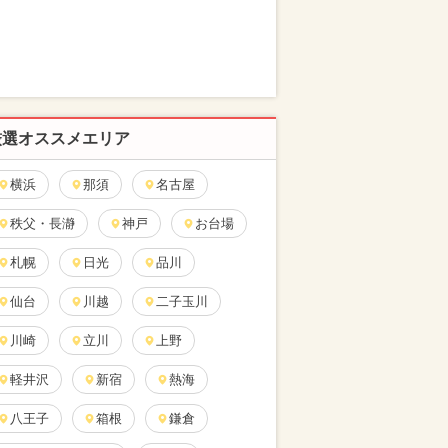
厳選オススメエリア
横浜
那須
名古屋
秩父・長瀞
神戸
お台場
札幌
日光
品川
仙台
川越
二子玉川
川崎
立川
上野
軽井沢
新宿
熱海
八王子
箱根
鎌倉