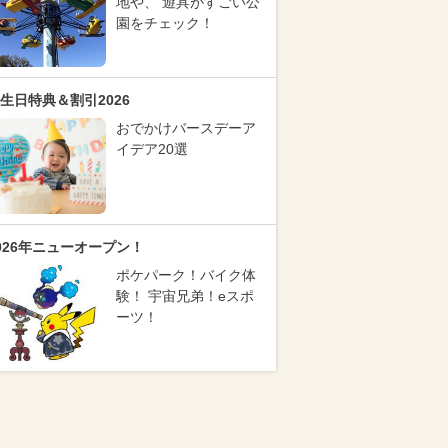
地や、 遊具がすごい公
園をチェック！
生日特典＆割引2026
おでかけバースデーア
イデア20選
026年ニューオープン！
ポケパーク！バイク体
験！ 宇宙兄弟！eスポ
ーツ！