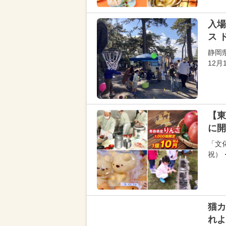
入場
ス 
静岡
12
【東
に開
「文
祝）
猫カ
れよ