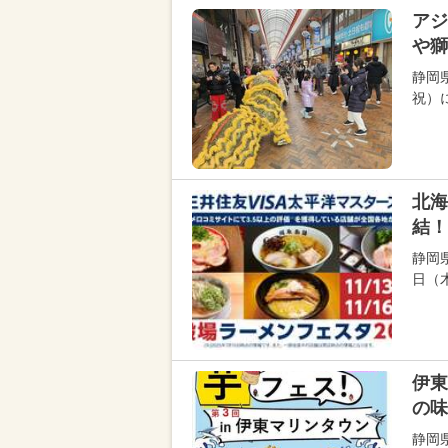
アジ
や獅
静岡
祝）
北海
結！
静岡
日（
伊東
の味
静岡