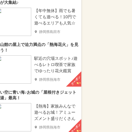
が大集結♪
【年中無休】雨でも暑
くても遊べる！10円で
遊べるエリアも人気☆
静岡県島田市
山館の屋上で迫力満点の「熱海花火」を見
う！
駅近の穴場スポット♪遊
べるレトロ喫茶で家族
でゆったり花火鑑賞
クーポン
静岡県熱海市
い空に青い海♪お城の「屋根付きジェット
湯」最高！
【熱海】家族みんなで
遊べるお城！アミュー
ズメント盛りだくさん
クーポン
静岡県熱海市