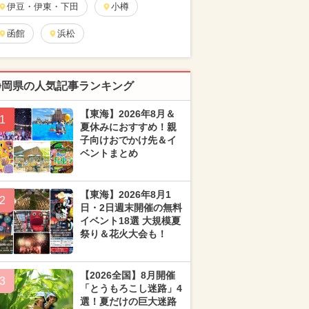
伊豆・伊東・下田
小樽
函館
浜松
静岡県の人気記事ランキング
【東海】2026年8月＆
1
夏休みにおすすめ！親
子向けおでかけ先＆イ
ベントまとめ
【東海】2026年8月1
2
日・2日週末開催の無料
イベント18選 大規模夏
祭り＆花火大会も！
【2026全国】8月開催
3
「とうもろこし迷路」4
選！夏だけの巨大迷路