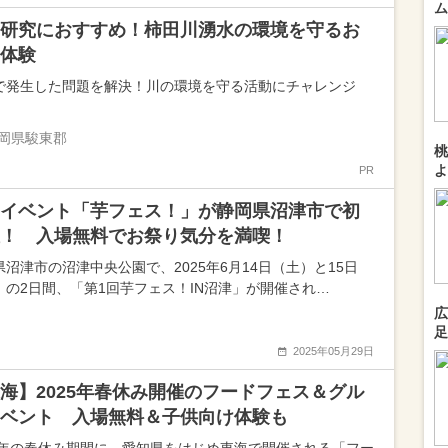
ム
研究におすすめ！柿田川湧水の環境を守るお
体験
で発生した問題を解決！川の環境を守る活動にチャレンジ
岡県駿東郡
桃
よ
PR
イベント「芋フェス！」が静岡県沼津市で初
！ 入場無料でお祭り気分を満喫！
県沼津市の沼津中央公園で、2025年6月14日（土）と15日
）の2日間、「第1回芋フェス！IN沼津」が開催され…
広
足
2025年05月29日
海】2025年春休み開催のフードフェス＆グル
ベント 入場無料＆子供向け体験も