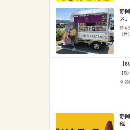
静岡
ス」
静岡
（日
【8
【残
静
静岡
催 