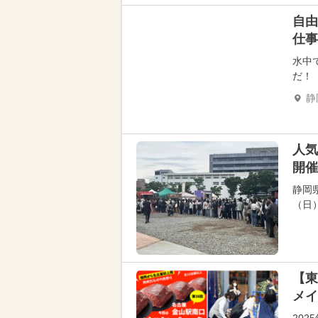
自由
仕事
水中
だ！
静
人気
開催
静岡
（日
【東
メイ