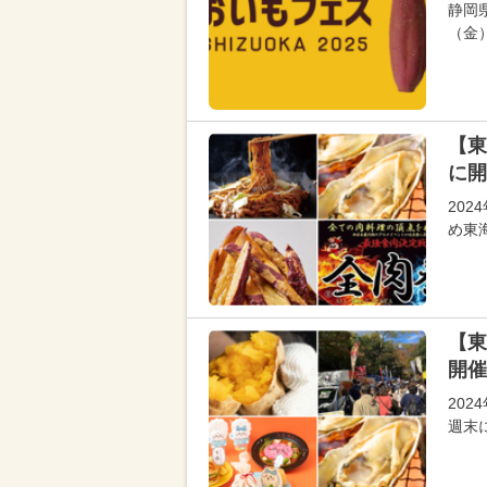
静岡
（金）
【東
に開
20
め東
【東
開催
202
週末