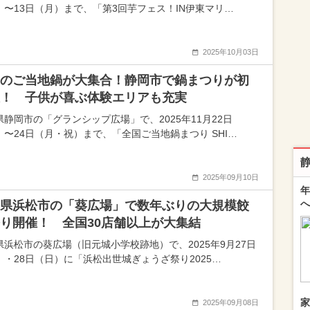
）〜13日（月）まで、「第3回芋フェス！IN伊東マリ…
2025年10月03日
のご当地鍋が大集合！静岡市で鍋まつりが初
！ 子供が喜ぶ体験エリアも充実
県静岡市の「グランシップ広場」で、2025年11月22日
）〜24日（月・祝）まで、「全国ご当地鍋まつり SHI…
2025年09月10日
年
へ
県浜松市の「葵広場」で数年ぶりの大規模餃
り開催！ 全国30店舗以上が大集結
県浜松市の葵広場（旧元城小学校跡地）で、2025年9月27日
）・28日（日）に「浜松出世城ぎょうざ祭り2025…
家
2025年09月08日