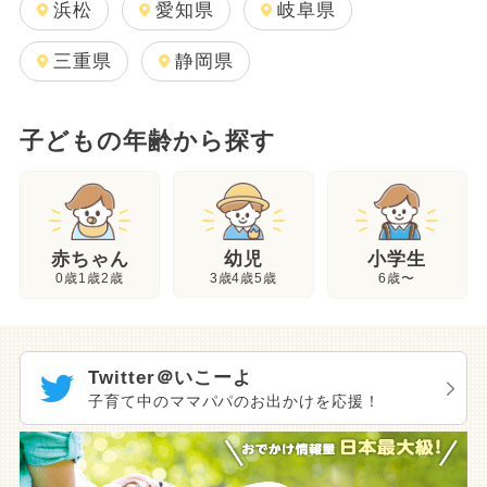
浜松
愛知県
岐阜県
三重県
静岡県
子どもの年齢から探す
幼児
赤ちゃん
小学生
3歳4歳5歳
0歳1歳2歳
6歳〜
Twitter＠いこーよ
子育て中のママパパのお出かけを応援！