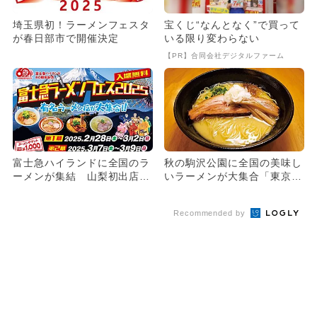
埼玉県初！ラーメンフェスタ
宝くじ“なんとなく”で買って
が春日部市で開催決定
いる限り変わらない
【PR】合同会社デジタルファーム
富士急ハイランドに全国のラ
秋の駒沢公園に全国の美味し
ーメンが集結 山梨初出店7
いラーメンが大集合「東京ラ
店舗も登場するラーメンフェ
ーメンフェスタ 2025」が...
ス
Recommended by