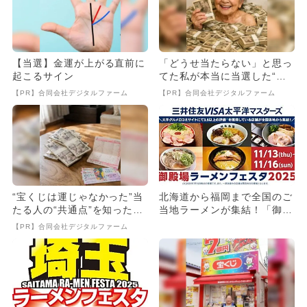
【当選】金運が上がる直前に
「どうせ当たらない」と思っ
起こるサイン
てた私が本当に当選した“買
い方”がこれ
【PR】合同会社デジタルファーム
【PR】合同会社デジタルファーム
“宝くじは運じゃなかった”当
北海道から福岡まで全国のご
たる人の“共通点”を知っただ
当地ラーメンが集結！「御殿
け
場ラーメンフェスタ202
【PR】合同会社デジタルファーム
5」...