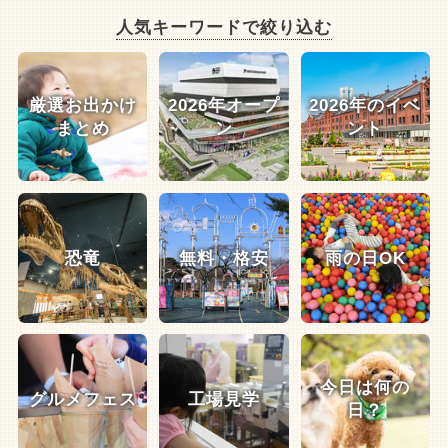
人気キーワードで絞り込む
厳選お出かけ
2026年オープ
2026年のイベ
まとめ
ン
ント
恐竜
無料・格安
雨の日OK
今日は何の
グルメフェス
工場見学
日？