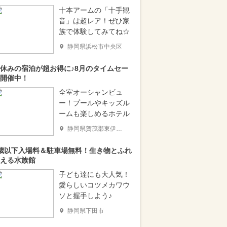
十本アームの「十手観
音」は超レア！ぜひ家
族で体験してみてね☆
静岡県浜松市中央区
休みの宿泊が超お得に♪8月のタイムセー
開催中！
全室オーシャンビュ
ー！プールやキッズル
ームも楽しめるホテル
静岡県賀茂郡東伊豆町
歳以下入場料＆駐車場無料！生き物とふれ
える水族館
子ども達にも大人気！
愛らしいコツメカワウ
ソと握手しよう♪
静岡県下田市