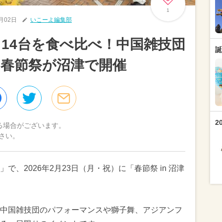
1
2月02日
いこーよ編集部
14台を食べ比べ！中国雑技団
誕
春節祭が沼津で開催
2
る場合がございます。
さい。
、2026年2月23日（月・祝）に「春節祭 in 沼津
中国雑技団のパフォーマンスや獅子舞、アジアンフ