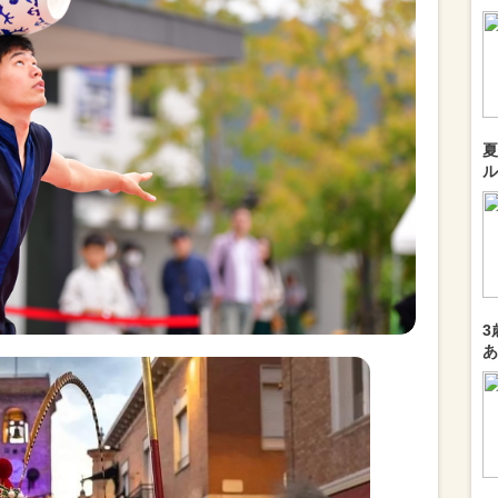
夏
ル
3
あ