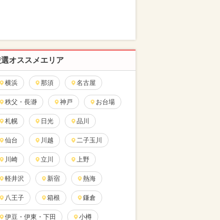
厳選オススメエリア
横浜
那須
名古屋
秩父・長瀞
神戸
お台場
札幌
日光
品川
仙台
川越
二子玉川
川崎
立川
上野
軽井沢
新宿
熱海
八王子
箱根
鎌倉
伊豆・伊東・下田
小樽