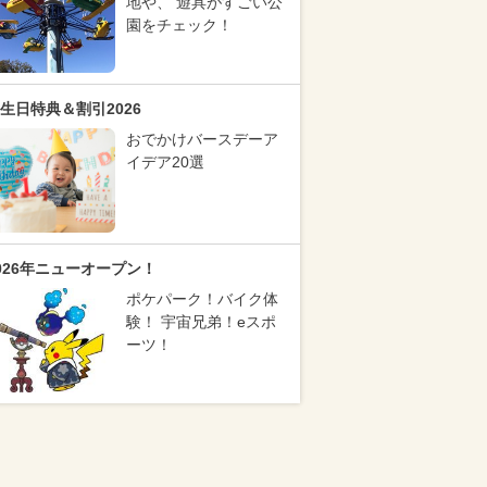
地や、 遊具がすごい公
園をチェック！
生日特典＆割引2026
おでかけバースデーア
イデア20選
026年ニューオープン！
ポケパーク！バイク体
験！ 宇宙兄弟！eスポ
ーツ！