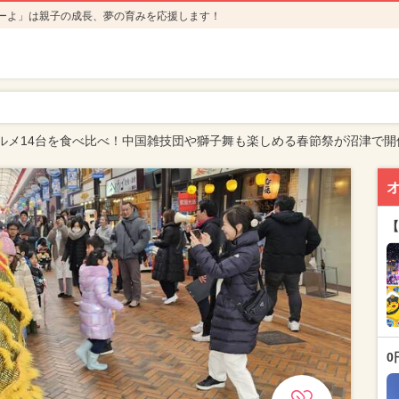
ーよ」は親子の成長、夢の育みを応援します！
ルメ14台を食べ比べ！中国雑技団や獅子舞も楽しめる春節祭が沼津で開
【
0