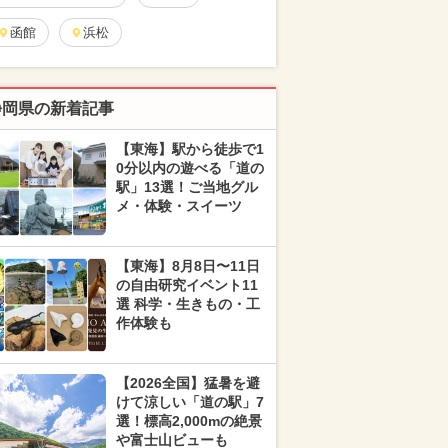
函館
浜松
静岡県の新着記事
【東海】駅から徒歩で1
0分以内の遊べる「道の
駅」13選！ご当地グル
メ・体験・スイーツ
【東海】8月8日〜11日
の自由研究イベント11
選 科学・生きもの・工
作体験も
【2026全国】猛暑を避
けて涼しい「道の駅」7
選！標高2,000mの絶景
や富士山ビューも