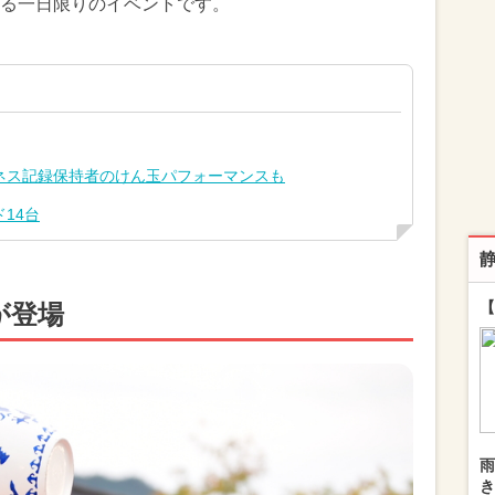
る一日限りのイベントです。
ネス記録保持者のけん玉パフォーマンスも
14台
【
が登場
雨
き