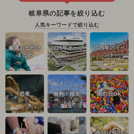
岐阜県の記事を絞り込む
人気キーワードで絞り込む
厳選お出かけ
2026年オープ
2026年のイベ
まとめ
ン
ント
恐竜
無料・格安
雨の日OK
今日は何の