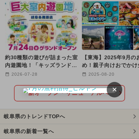
2026年8月のイベント
2025年9月のイベント
2024年12月のイベント
GW(ゴールデンウィーク)
約30種類の遊びが詰まった室
【東海】2025年9月の
2025年10月のイベント
内遊園地！「キッズランド
め！親子向けおでかけ
US岐阜各務原店」が新オー
ベントまとめ
2026-07-28
2025-08-20
2025年2月のイベント
プン
×
2026年5月のイベント
新オープン・リニューアルへ
2024年11月のイベント
岐阜県のトレンドTOPへ
2025年3月のイベント
岐阜県の新着一覧へ
2024年10月のイベント