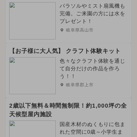
2025年5月のイベント
パラソルやミスト扇風機も
完備。ご来園の方には水を
2026年3月のイベント
プレゼント！
2026年4月のイベント
冬休み
岐阜県高山市
キャラクター
夏休み（日帰り）
【お子様に大人気】 クラフト体験キット
春休み
お正月
色々なクラフト体験を通じ
て自分だけの作品を作ろ
2026年9月のイベント
う！！
2025年6月のイベント
クリスマス
岐阜県郡上市
雨の日OK
絶景
2歳以下無料＆時間無制限！約1,000坪の全
ご当地グルメ・限定メニュー
天候型屋内施設
国産木材のぬくもりに包ま
グルメフェス
イルミネーション
れた空間に0歳～小学生ま