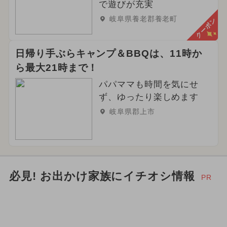
で遊びが充実
2023年11月のイベント
岐阜県養老郡養老町
クーポン
2024年4月のイベント
日帰り手ぶらキャンプ＆BBQは、11時か
2024年5月のイベント
ら最大21時まで！
夏休み（涼しい）
パパママも時間を気にせ
ず、ゆったり楽しめます
岐阜県郡上市
必見! お出かけ家族にイチオシ情報
PR