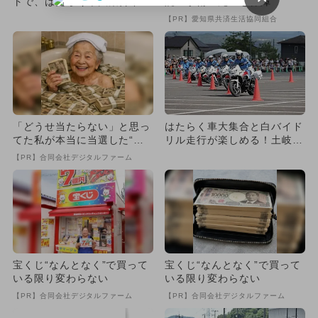
トで、はたらく車大集合イベ
院・手術・死亡を保障
ント 迫力満点の白バイ走行
【PR】愛知県共済生活協同組合
も
「どうせ当たらない」と思っ
はたらく車大集合と白バイド
てた私が本当に当選した“買
リル走行が楽しめる！土岐ア
い方”がこれ
ウトレットで交通安全イベン
【PR】合同会社デジタルファーム
ト
宝くじ“なんとなく”で買って
宝くじ“なんとなく”で買って
いる限り変わらない
いる限り変わらない
【PR】合同会社デジタルファーム
【PR】合同会社デジタルファーム