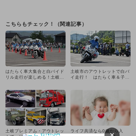
こちらもチェック！（関連記事）
はたらく車大集合と白バイド
土岐市のアウトレットで白バ
リル走行が楽しめる！土岐ア
イ走行！ はたらく車＆子供
ウトレットで交通安全イベン
免許証も
ト
土岐プレミアム・アウトレッ
ライフ共済なら0歳から入
×