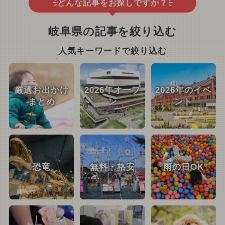
どんな記事をお探しですか？
岐阜県の記事を絞り込む
人気キーワードで絞り込む
厳選お出かけ
2026年オープ
2026年のイベ
まとめ
ン
ント
恐竜
無料・格安
雨の日OK