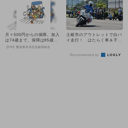
月々500円からの保障。加入
土岐市のアウトレットで白バ
は74歳まで、保障は85歳ま
イ走行！ はたらく車＆子供
で
免許証も
【PR】愛知県共済生活協同組合
Recommended by