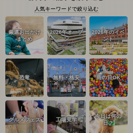
人気キーワードで絞り込む
厳選お出かけ
2026年オープ
2026年のイベ
まとめ
ン
ント
恐竜
無料・格安
雨の日OK
今日は何の
グルメフェス
工場見学
日？