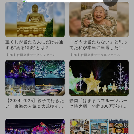
宝くじが当たる人にだけ共通
「どうせ当たらない」と思っ
する“ある特徴”とは？
てた私が本当に当選した“買
い方”がこれ
【PR】合同会社デジタルファーム
【PR】合同会社デジタルファーム
【2024-2025】親子で行きた
静岡「はままつフルーツパー
い！東海の人気＆大規模イル
ク時之栖」で約300万球のウ
ミネーションおすすめ...
ィンターイルミネーション
開...