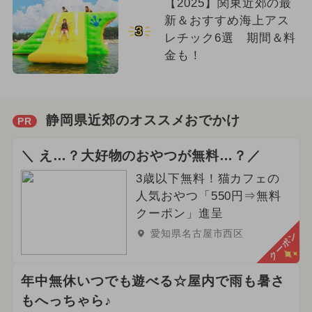
【2025】関東近郊の最
新＆おすすめ海上アス
3
レチック6選 期間＆料
金も！
静岡県近郊のオススメおでかけ
PR
＼ え…？大好物のおやつが無料…？／
3歳以下無料！猫カフェの
人気おやつ「550円⇒無料
クーポン」進呈
愛知県名古屋市西区
クーポン
年中無休いつでも遊べる☆屋内で雨も暑さ
もへっちゃら♪