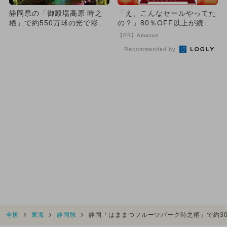
静岡県の「御殿場高原 時之
「え、こんなセールやってた
栖」で約550万球の光で彩る
の？」80％OFF以上が続々
冬イルミ！ 幻想的なラン
登場！Amazonの本気が...
【PR】Amazon
タ...
Recommended by
全国
東海
静岡県
静岡「はままつフルーツパーク時之栖」で約3