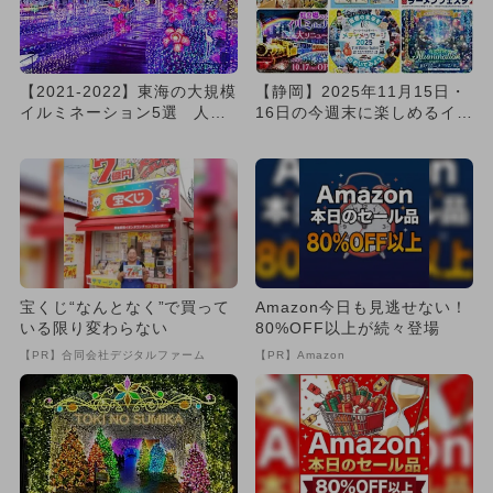
【2021-2022】東海の大規模
【静岡】2025年11月15日・
イルミネーション5選 人気
16日の今週末に楽しめるイベ
＆定番＆おすすめ厳選...
ント14選 無料イベ...
宝くじ“なんとなく”で買って
Amazon今日も見逃せない！
いる限り変わらない
80%OFF以上が続々登場
【PR】合同会社デジタルファーム
【PR】Amazon