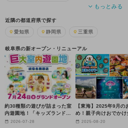
2025年12月のイベント
夏休み
近隣の都道府県で探す
2024年7月のイベント
愛知県
静岡県
三重県
2026年1月のイベント
岐阜県の新オープン・リニューアル
2026年8月のイベント
2025年9月のイベント
2024年12月のイベント
GW(ゴールデンウィーク)
約30種類の遊びが詰まった室
【東海】2025年9月の
2025年10月のイベント
内遊園地！「キッズランド
め！親子向けおでかけ
US岐阜各務原店」が新オー
ベントまとめ
2026-07-28
2025-08-20
2025年2月のイベント
プン