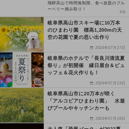
飛騨高山で時間無制限、食べ放題のブル
ーベリー摘み取り！
PR
岐阜県高山市スキー場に10万本
のひまわり園 標高1,200mの天
空の花園で夏の思い出作り
2024年07月27日
岐阜県のホテルで「長良川清流夏
祭り」が初開催 縁日屋台＆ビュ
ッフェ＆花火作りも！
2024年07月23日
岐阜県高山市に20万本が咲く
「アルコピアひまわり園」 水遊
びプールやキッチンカーも
2024年07月18日