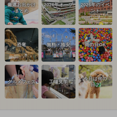
厳選お出かけ
2026年オープ
2026年のイベ
まとめ
ン
ント
恐竜
無料・格安
雨の日OK
今日は何の
グルメフェス
工場見学
日？