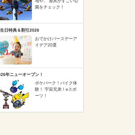
地や、 遊具がすごい公
園をチェック！
生日特典＆割引2026
おでかけバースデーア
イデア20選
026年ニューオープン！
ポケパーク！バイク体
験！ 宇宙兄弟！eスポ
ーツ！