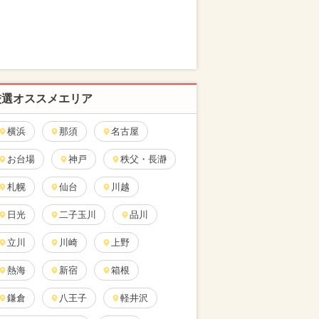
厳選オススメエリア
横浜
那須
名古屋
お台場
神戸
秩父・長瀞
札幌
仙台
川越
日光
二子玉川
品川
立川
川崎
上野
熱海
新宿
箱根
鎌倉
八王子
軽井沢