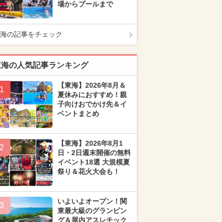
場からプールまで
海の記事をチェック
東海の人気記事ランキング
【東海】2026年8月＆
1
夏休みにおすすめ！親
子向けおでかけ先＆イ
ベントまとめ
【東海】2026年8月1
2
日・2日週末開催の無料
イベント18選 大規模夏
祭り＆花火大会も！
いよいよオープン！関
3
東最大級のグランピン
グ＆屋内アスレチック