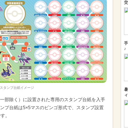
交
手
♪
スタンプ台紙イメージ
暑
ィ
一部除く）に設置された専用のスタンプ台紙を入手
ンプ台紙は5×5マスのビンゴ形式で、スタンプ設置
です。