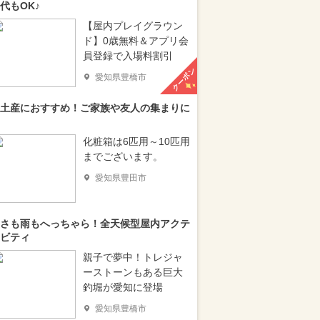
代もOK♪
【屋内プレイグラウン
ド】0歳無料＆アプリ会
員登録で入場料割引
クーポン
愛知県豊橋市
土産におすすめ！ご家族や友人の集まりに
化粧箱は6匹用～10匹用
までございます。
愛知県豊田市
さも雨もへっちゃら！全天候型屋内アクテ
ビティ
親子で夢中！トレジャ
ーストーンもある巨大
釣堀が愛知に登場
愛知県豊橋市