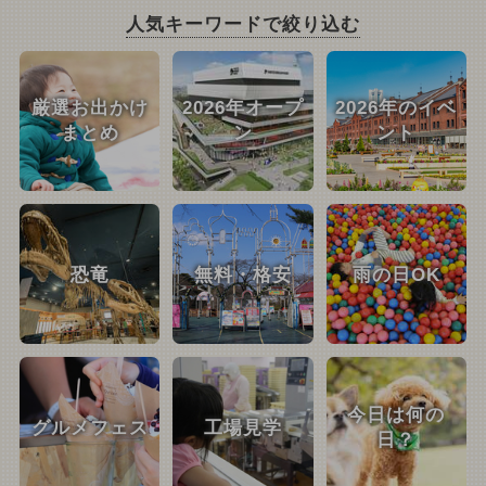
人気キーワードで絞り込む
厳選お出かけ
2026年オープ
2026年のイベ
まとめ
ン
ント
恐竜
無料・格安
雨の日OK
今日は何の
グルメフェス
工場見学
日？