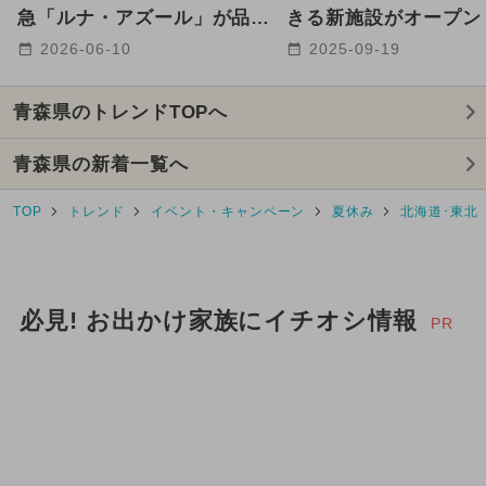
2025年10月のイベント
急「ルナ・アズール」が品川
きる新施設がオープン
駅〜青森駅間で2027年に運行
場見学やカフェも楽し
2026-06-10
2025-09-19
2024年11月のイベント
2025年2月のイベント
青森県のトレンドTOPへ
2026年1月のイベント
青森県の新着一覧へ
2025年5月のイベント
雨の日OK
TOP
トレンド
イベント・キャンペーン
夏休み
北海道･東北
2024年10月のイベント
2025年4月のイベント
必見! お出かけ家族にイチオシ情報
PR
GW(ゴールデンウィーク)
ディズニー
2026年5月のイベント
2025年6月のイベント