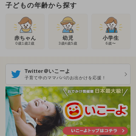
子どもの年齢から探す
幼児
赤ちゃん
小学生
3歳4歳5歳
0歳1歳2歳
6歳〜
Twitter＠いこーよ
子育て中のママパパのお出かけを応援！